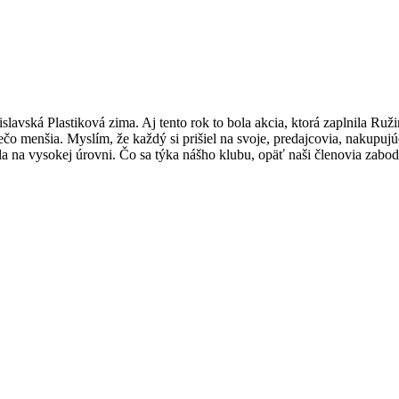
lavská Plastiková zima. Aj tento rok to bola akcia, ktorá zaplnila Ru
ečo menšia. Myslím, že každý si prišiel na svoje, predajcovia, nakupujúc
la na vysokej úrovni. Čo sa týka nášho klubu, opäť naši členovia zabodo