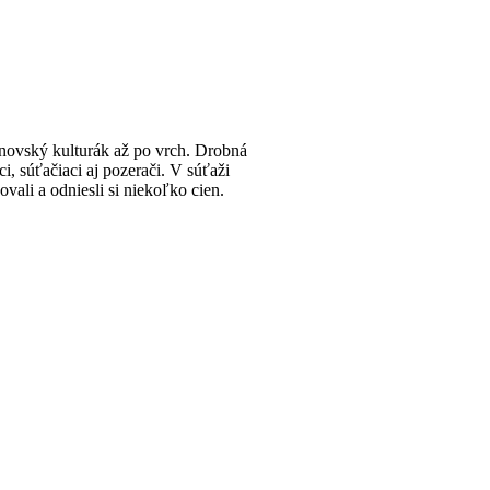
žinovský kulturák až po vrch. Drobná
i, súťačiaci aj pozerači. V súťaži
vali a odniesli si niekoľko cien.