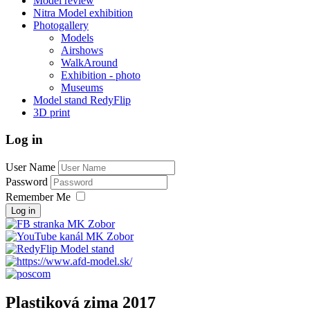
Model review
Nitra Model exhibition
Photogallery
Models
Airshows
WalkAround
Exhibition - photo
Museums
Model stand RedyFlip
3D print
Log in
User Name
Password
Remember Me
Log in
Plastiková zima 2017