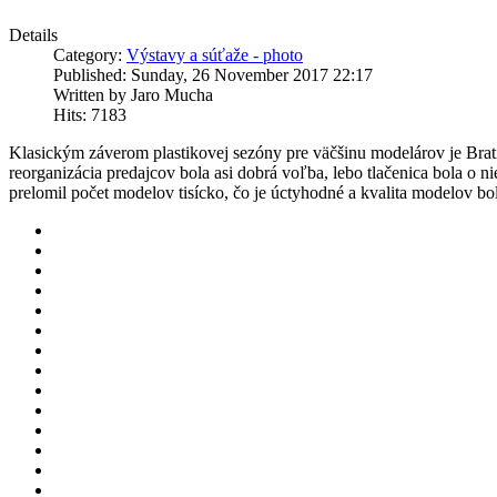
Details
Category:
Výstavy a súťaže - photo
Published: Sunday, 26 November 2017 22:17
Written by Jaro Mucha
Hits: 7183
Klasickým záverom plastikovej sezóny pre väčšinu modelárov je Bratis
reorganizácia predajcov bola asi dobrá voľba, lebo tlačenica bola o ni
prelomil počet modelov tisícko, čo je úctyhodné a kvalita modelov bo