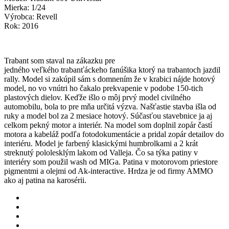
Mierka: 1/24
Výrobca: Revell
Rok: 2016
Trabant som staval na zákazku pre
jedného veľkého trabanťáckeho fanúšika ktorý na trabantoch jazdil
rally. Model si zakúpil sám s domnením že v krabici nájde hotový
model, no vo vnútri ho čakalo prekvapenie v podobe 150-tich
plastových dielov. Keďže išlo o môj prvý model civilného
automobilu, bola to pre mňa určitá výzva. Našťastie stavba išla od
ruky a model bol za 2 mesiace hotový. Súčasťou stavebnice ja aj
celkom pekný motor a interiér. Na model som doplnil zopár častí
motora a kabeláž podľa fotodokumentácie a pridal zopár detailov do
interiéru. Model je farbený klasickými humbrolkami a 2 krát
streknutý pololesklým lakom od Valleja. Čo sa týka patiny v
interiéry som použil wash od MIGa. Patina v motorovom priestore
pigmentmi a olejmi od Ak-interactive. Hrdza je od firmy AMMO
ako aj patina na karosérii.