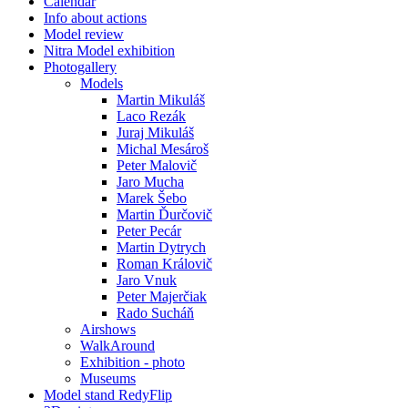
Calendar
Info about actions
Model review
Nitra Model exhibition
Photogallery
Models
Martin Mikuláš
Laco Rezák
Juraj Mikuláš
Michal Mesároš
Peter Malovič
Jaro Mucha
Marek Šebo
Martin Ďurčovič
Peter Pecár
Martin Dytrych
Roman Královič
Jaro Vnuk
Peter Majerčiak
Rado Sucháň
Airshows
WalkAround
Exhibition - photo
Museums
Model stand RedyFlip