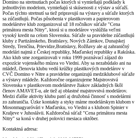
Domino na stretnutiach počas ktorých si vymieňajú podklady k
jednotlivým modelom, vymieňajú si skúsenosti z výstav a súťaží.
Počas týchto stretnutí sa tiež pripravujú na výstavy a súťaže ktorých
sa zúčastňujú. Počas pôsobenia v plastikovom a papierovom
modelárstve klub zorganizoval už 18 ročníkov súťaže "Cena
primátora mesta Nitry", ktorá si u modelárov vyslúžila veľmi
vysoký kredit na celom Slovensku. Súťaže sa pravidelne zúčastňujú
kluby z Partizánskeho, Bratislavy, Nových Zámkov, Dunajskej
Stredy, Trenčína, Prievidze,Bratislavy, Rožňavy ale aj zahraničný
modelári najmä z Českej republiky, Maďarskej republiky a Rakúska.
Ako klub sme zorganizovali v roku 1999 poznávací zájazd do
expozície vojenského múzea vo Viedni. Aby sa nezabúdalo ani na
mládež, členovia klubu vedú krúžky plastikových modelárov v
CVČ Domino v Nitre a pravidelne organizujú medziklubové súťaže
a výstavy mládeže. Každoročne organizujeme Majstrovstvá
Slovenska v plastikovom modelárstve žiakov základných škôl
členov AMAVET-u, ale tiež aj oblastné majstrovstvá modelárov.
Medzi ďalšie aktivity klubu patrí aj družobná činnosť s modelármi
zo zahraničia. Úzke kontakty a styky máme modelárskym klubom v
Mosonmagyaróvári v Maďarsku, vo Viedni a s klubom Spinier v
Kraljeve v Juhoslávii. Každoročná súťaž "Cena primátora mesta
Nitry" sa koná v druhej polovici mesiaca október.
Kontaktná adresa: