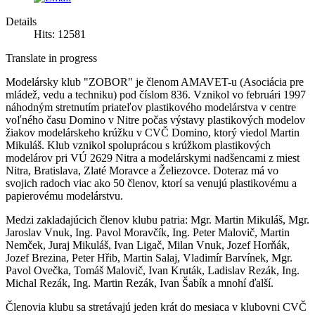
Details
Hits: 12581
Translate in progress
Modelársky klub "ZOBOR" je členom AMAVET-u (Asociácia pre
mládež, vedu a techniku) pod číslom 836. Vznikol vo februári 1997
náhodným stretnutím priateľov plastikového modelárstva v centre
voľného času Domino v Nitre počas výstavy plastikových modelov
žiakov modelárskeho krúžku v CVČ Domino, ktorý viedol Martin
Mikuláš. Klub vznikol spoluprácou s krúžkom plastikových
modelárov pri VÚ 2629 Nitra a modelárskymi nadšencami z miest
Nitra, Bratislava, Zlaté Moravce a Želiezovce. Doteraz má vo
svojich radoch viac ako 50 členov, ktorí sa venujú plastikovému a
papierovému modelárstvu.
Medzi zakladajúcich členov klubu patria: Mgr. Martin Mikuláš, Mgr.
Jaroslav Vnuk, Ing. Pavol Moravčík, Ing. Peter Malovič, Martin
Nemček, Juraj Mikuláš, Ivan Ligač, Milan Vnuk, Jozef Horňák,
Jozef Brezina, Peter Hřib, Martin Salaj, Vladimír Barvínek, Mgr.
Pavol Ovečka, Tomáš Malovič, Ivan Kruták, Ladislav Rezák, Ing.
Michal Rezák, Ing. Martin Rezák, Ivan Šabík a mnohí ďalší.
Členovia klubu sa stretávajú jeden krát do mesiaca v klubovni CVČ