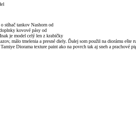
del
 o stíhač tankov Nashorn od
 doplnky kovové pásy od
Inak je model celý len z krabičky
 kazov, málo tmelenia a presné diely. Ďalej som použil na diorámu ešte
d Tamiye Diorama texture paint ako na povrch tak aj sneh a prachové 