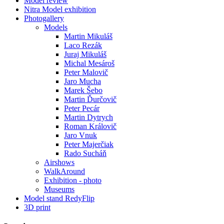
Model review
Nitra Model exhibition
Photogallery
Models
Martin Mikuláš
Laco Rezák
Juraj Mikuláš
Michal Mesároš
Peter Malovič
Jaro Mucha
Marek Šebo
Martin Ďurčovič
Peter Pecár
Martin Dytrych
Roman Královič
Jaro Vnuk
Peter Majerčiak
Rado Sucháň
Airshows
WalkAround
Exhibition - photo
Museums
Model stand RedyFlip
3D print