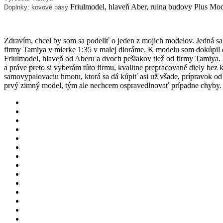
Friulmodel, hlaveň Aber, ruina budovy Plus Mo
Doplnky: kovové pásy
Zdravím, chcel by som sa podeliť o jeden z mojich modelov. Jedná sa
firmy Tamiya v mierke 1:35 v malej dioráme. K modelu som dokúpil
Friulmodel, hlaveň od Aberu a dvoch pešiakov tiež od firmy Tamiya. 
a práve preto si vyberám túto firmu, kvalitne prepracované diely bez
samovypalovaciu hmotu, ktorá sa dá kúpiť asi už všade, prípravok o
prvý zimný model, tým ale
nechcem ospravedlnovať prípadne chyby.