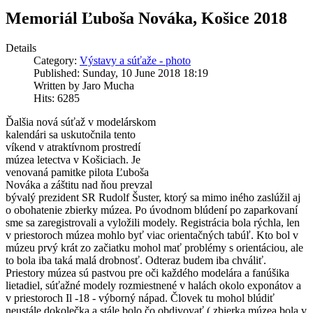
Memoriál Ľuboša Nováka, Košice 2018
Details
Category:
Výstavy a súťaže - photo
Published: Sunday, 10 June 2018 18:19
Written by Jaro Mucha
Hits: 6285
Ďalšia nová súťaž v modelárskom
kalendári sa uskutočnila tento
víkend v atraktívnom prostredí
múzea letectva v Košiciach. Je
venovaná pamitke pilota Ľuboša
Nováka a záštitu nad ňou prevzal
bývalý prezident SR Rudolf Šuster, ktorý sa mimo iného zaslúžil aj
o obohatenie zbierky múzea. Po úvodnom blúdení po zaparkovaní
sme sa zaregistrovali a vyložili modely. Registrácia bola rýchla, len
v priestoroch múzea mohlo byť viac orientačných tabúľ. Kto bol v
múzeu prvý krát zo začiatku mohol mať problémy s orientáciou, ale
to bola iba taká malá drobnosť. Odteraz budem iba chváliť.
Priestory múzea sú pastvou pre oči každého modelára a fanúšika
lietadiel, súťažné modely rozmiestnené v halách okolo exponátov a
v priestoroch Il -18 - výborný nápad. Človek tu mohol blúdiť
neustále dokolečka a stále bolo čo obdivovať ( zbierka múzea bola v