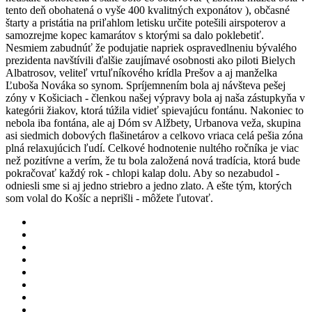
tento deň obohatená o vyše 400 kvalitných exponátov ), občasné
štarty a pristátia na priľahlom letisku určite potešili airspoterov a
samozrejme kopec kamarátov s ktorými sa dalo poklebetiť.
Nesmiem zabudnúť že podujatie napriek ospravedlneniu bývalého
prezidenta navštívili ďalšie zaujímavé osobnosti ako piloti Bielych
Albatrosov, veliteľ vrtuľníkového krídla Prešov a aj manželka
Ľuboša Nováka so synom. Spríjemnením bola aj návšteva pešej
zóny v Košiciach - členkou našej výpravy bola aj naša zástupkyňa v
kategórii žiakov, ktorá túžila vidieť spievajúcu fontánu. Nakoniec to
nebola iba fontána, ale aj Dóm sv Alžbety, Urbanova veža, skupina
asi siedmich dobových flašinetárov a celkovo vriaca celá pešia zóna
plná relaxujúcich ľudí. Celkové hodnotenie nultého ročníka je viac
než pozitívne a verím, že tu bola založená nová tradícia, ktorá bude
pokračovať každý rok - chlopi kalap dolu. Aby so nezabudol -
odniesli sme si aj jedno striebro a jedno zlato. A ešte tým, ktorých
som volal do Košíc a neprišli - môžete ľutovať.