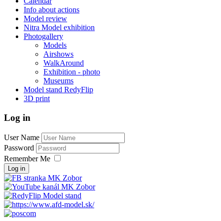
Calendar
Info about actions
Model review
Nitra Model exhibition
Photogallery
Models
Airshows
WalkAround
Exhibition - photo
Museums
Model stand RedyFlip
3D print
Log in
User Name
Password
Remember Me
Log in