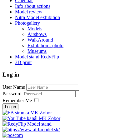
Calendar
Info about actions
Model review
Nitra Model exhibition
Photogallery
Models
Airshows
WalkAround
Exhibition - photo
Museums
Model stand RedyFlip
3D print
Log in
User Name
Password
Remember Me
Log in