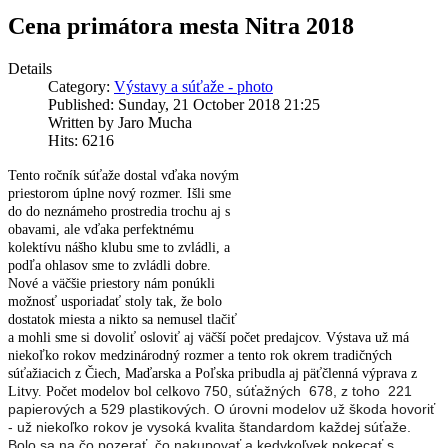
Cena primátora mesta Nitra 2018
Details
Category:
Výstavy a súťaže - photo
Published: Sunday, 21 October 2018 21:25
Written by Jaro Mucha
Hits: 6216
Tento ročník súťaže dostal vďaka novým
priestorom úplne nový rozmer. Išli sme
do do neznámeho prostredia trochu aj s
obavami, ale vďaka perfektnému
kolektívu nášho klubu sme to zvládli, a
podľa ohlasov sme to zvládli dobre.
Nové a väčšie priestory nám ponúkli
možnosť usporiadať stoly tak, že bolo
dostatok miesta a nikto sa nemusel tlačiť
a mohli sme si dovoliť osloviť aj väčší počet predajcov. Výstava už má
niekoľko rokov medzinárodný rozmer a tento rok okrem tradičných
súťažiacich z Čiech, Maďarska a Poľska pribudla aj päťčlenná výprava z
750, súťažných 678, z toho 221
Litvy. Počet modelov bol celkovo
papierových a 529 plastikových. O úrovni modelov už škoda hovoriť
- už niekoľko rokov je vysoká kvalita štandardom každej súťaže.
Bolo sa na čo pozerať, čo nakupovať a kedykoľvek pokecať s