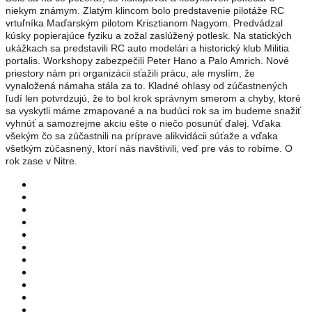
niekym známym. Zlatým klincom bolo predstavenie pilotáže RC
vrtuľníka Maďarským pilotom Krisztianom Nagyom. Predvádzal
kúsky popierajúce fyziku a zožal zaslúžený potlesk. Na statických
ukážkach sa predstavili RC auto modelári a historický klub Militia
portalis. Workshopy zabezpečili Peter Hano a Palo Amrich. Nové
priestory nám pri organizácii sťažili prácu, ale myslím, že
vynaložená námaha stála za to. Kladné ohlasy od zúčastnených
ľudí len potvrdzujú, že to bol krok správnym smerom a chyby, ktoré
sa vyskytli máme zmapované a na budúci rok sa im budeme snažiť
vyhnúť a samozrejme akciu ešte o niečo posunúť ďalej. Vďaka
všekým čo sa zúčastnili na príprave alikvidácii súťaže a vďaka
všetkým zúčasnený, ktorí nás navštívili, veď pre vás to robíme. O
rok zase v Nitre.