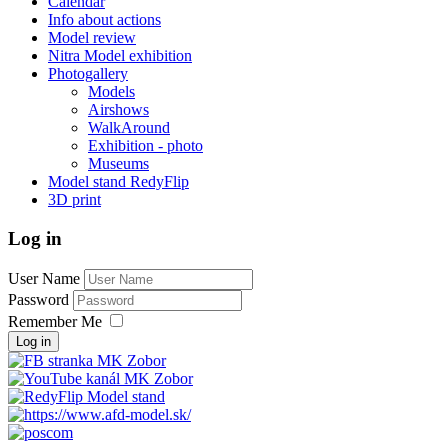
Calendar
Info about actions
Model review
Nitra Model exhibition
Photogallery
Models
Airshows
WalkAround
Exhibition - photo
Museums
Model stand RedyFlip
3D print
Log in
User Name
Password
Remember Me
Log in