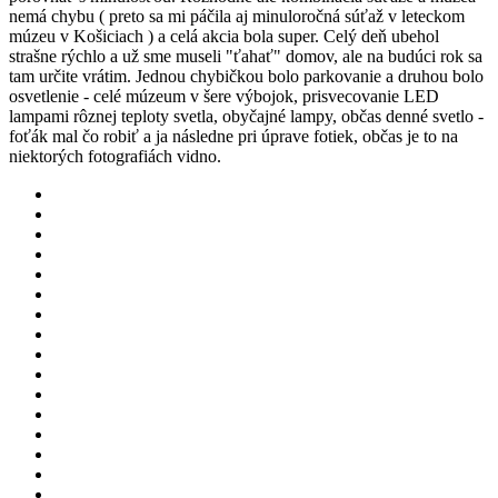
nemá chybu ( preto sa mi páčila aj minuloročná súťaž v leteckom
múzeu v Košiciach ) a celá akcia bola super. Celý deň ubehol
strašne rýchlo a už sme museli "ťahať" domov, ale na budúci rok sa
tam určite vrátim. Jednou chybičkou bolo parkovanie a druhou bolo
osvetlenie - celé múzeum v šere výbojok, prisvecovanie LED
lampami rôznej teploty svetla, obyčajné lampy, občas denné svetlo -
foťák mal čo robiť a ja následne pri úprave fotiek, občas je to na
niektorých fotografiách vidno.