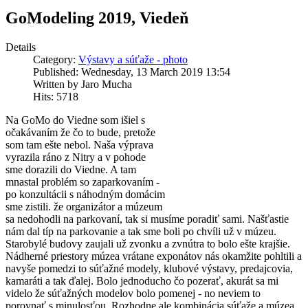
GoModeling 2019, Viedeň
Details
Category:
Výstavy a súťaže - photo
Published: Wednesday, 13 March 2019 13:54
Written by Jaro Mucha
Hits: 5718
Na GoMo do Viedne som išiel s
očakávaním že čo to bude, pretože
som tam ešte nebol. Naša výprava
vyrazila ráno z Nitry a v pohode
sme dorazili do Viedne. A tam
mnastal problém so zaparkovaním -
po konzultácii s náhodným domácim
sme zistili. že organizátor a múzeum
sa nedohodli na parkovaní, tak si musíme poradiť sami. Našťastie
nám dal típ na parkovanie a tak sme boli po chvíli už v múzeu.
Starobylé budovy zaujali už zvonku a zvnútra to bolo ešte krajšie.
Nádherné priestory múzea vrátane exponátov nás okamžite pohltili a
navyše pomedzi to súťažné modely, klubové výstavy, predajcovia,
kamaráti a tak ďalej. Bolo jednoducho čo pozerať, akurát sa mi
videlo že súťažných modelov bolo pomenej - no neviem to
porovnať s minulosťou. Rozhodne ale kombinácia súťaže a múzea