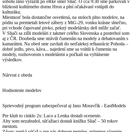
sobotu ráno vyrazili po eRke smer Sliač. O cca 9:30 sme parkovali v
blízkosti kultúrneho domu Hron a plní očakávaní vstúpili do
kulturáku.
Miestnosť bola dostatočne osvetlená, na stoloch plno modelov, na
pódiu sa premietali letové zábery z MiG-29, vonku krásne slnečno,
pri vchode čapované pivko, pekný modelársky deň môže začať.
V Sliači sa zišli modelári z takmer celého Slovenska a postrehol som
aj z ČR. Doobeda sme strávili čumením na modely a debatovaním s
kamarátmi. Na obed sme zavítali do neďalekej reštaurácie Pohoda –
dobré jedlo, pivo, káva... najedení sme sa vrátili k čumeniu na
modely, rozhovorom s modelármi a počkali na vyhlásenie
výsledkov.
Nárvrat z obeda
Hodnotenie modelov
Sprievodný program zabezpečoval aj Jano Moravčík - EastModels
Pre klub to cinklo 2x: Laco a Lenka dostali ocenenie.
Aby som nezabudol, súťažiaci dostali knižku Sliač – 50 rokov
mestom.
Záver: penká súťaž v pre nás dobrom termíne, prijemne zázemie,