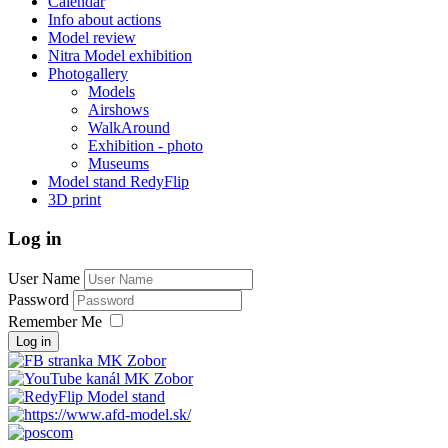
Calendar
Info about actions
Model review
Nitra Model exhibition
Photogallery
Models
Airshows
WalkAround
Exhibition - photo
Museums
Model stand RedyFlip
3D print
Log in
User Name
Password
Remember Me
Log in