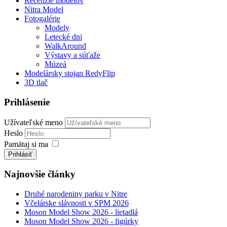
Recenzie modelov
Nitra Model
Fotogalérie
Modely
Letecké dni
WalkAround
Výstavy a súťaže
Múzeá
Modelársky stojan RedyFlip
3D tlač
Prihlásenie
Užívateľské meno
Heslo
Pamätaj si ma
Prihlásiť
Najnovšie články
Druhé narodeniny parku v Nitre
Včelárske slávnosti v SPM 2026
Moson Model Show 2026 - lietadlá
Moson Model Show 2026 - figúrky