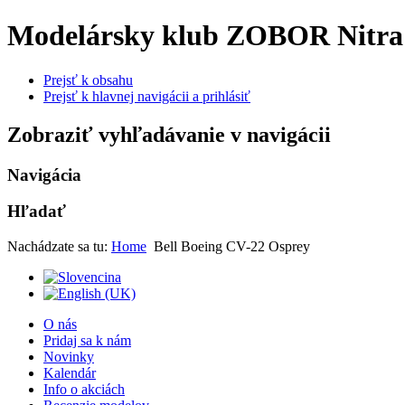
Modelársky klub ZOBOR Nitra
Prejsť k obsahu
Prejsť k hlavnej navigácii a prihlásiť
Zobraziť vyhľadávanie v navigácii
Navigácia
Hľadať
Nachádzate sa tu:
Home
Bell Boeing CV-22 Osprey
O nás
Pridaj sa k nám
Novinky
Kalendár
Info o akciách