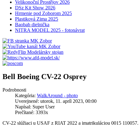
Velikonoční Prostějov 2026
DSz Kit Show 2026
Hrmenie pod Zoborom 2025
Plastiková Zima 2025
Baobab dielnička
NITRA MODEL 2025 - fotonávrat
Bell Boeing CV-22 Osprey
Podrobnosti
Kategória:
WalkAround - photo
Uverejnené: utorok, 11. apríl 2023, 00:00
Napísal: Super User
Prečítané: 3393x
CV-22 slúžiaci u USAF z RIAT 2022 a imatrikuláciou 0015 110057.