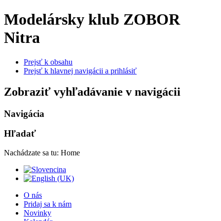
Modelársky klub ZOBOR
Nitra
Prejsť k obsahu
Prejsť k hlavnej navigácii a prihlásiť
Zobraziť vyhľadávanie v navigácii
Navigácia
Hľadať
Nachádzate sa tu:
Home
O nás
Pridaj sa k nám
Novinky