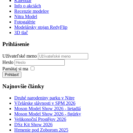
Kalendár
Info o akciách
Recenzie modelov
Nitra Model
Fotogalérie
Modelársky stojan RedyFlip
3D tlač
Prihlásenie
Užívateľské meno
Heslo
Pamätaj si ma
Prihlásiť
Najnovšie články
Druhé narodeniny parku v Nitre
Včelárske slávnosti v SPM 2026
Moson Model Show 2026 - lietadlá
Moson Model Show 2026 - figúrky
Velikonoční Prostějov 2026
DSz Kit Show 2026
Hrmenie pod Zoborom 2025