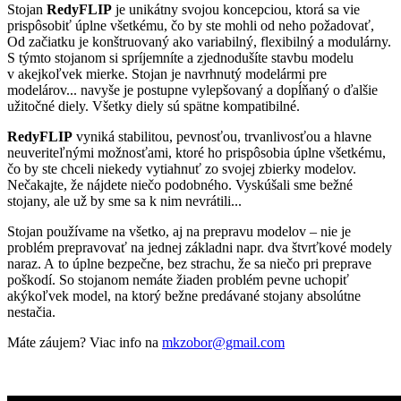
Stojan
RedyFLIP
je unikátny svojou koncepciou, ktorá sa vie
prispôsobiť úplne všetkému, čo by ste mohli od neho požadovať,
Od začiatku je konštruovaný ako variabilný, flexibilný a modulárny.
S týmto stojanom si spríjemníte a zjednodušíte stavbu modelu
v akejkoľvek mierke. Stojan je navrhnutý modelármi pre
modelárov... navyše je postupne vylepšovaný a dopĺňaný o ďalšie
užitočné diely. Všetky diely sú spätne kompatibilné.
RedyFLIP
vyniká stabilitou, pevnosťou, trvanlivosťou a hlavne
neuveriteľnými možnosťami, ktoré ho prispôsobia úplne všetkému,
čo by ste chceli niekedy vytiahnuť zo svojej zbierky modelov.
Nečakajte, že nájdete niečo podobného. Vyskúšali sme bežné
stojany, ale už by sme sa k nim nevrátili...
Stojan používame na všetko, aj na prepravu modelov – nie je
problém prepravovať na jednej základni napr. dva štvrťkové modely
naraz. A to úplne bezpečne, bez strachu, že sa niečo pri preprave
poškodí. So stojanom nemáte žiaden problém pevne uchopiť
akýkoľvek model, na ktorý bežne predávané stojany absolútne
nestačia.
Máte záujem? Viac info na
mkzobor@gmail.com