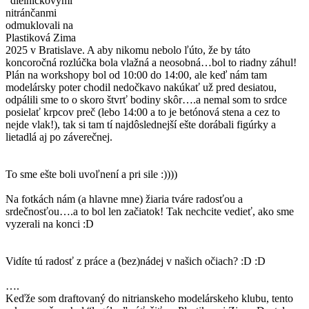
“dielničkovými”
nitránčanmi
odmuklovali na
Plastiková Zima
2025 v Bratislave. A aby nikomu nebolo ľúto, že by táto
koncoročná rozlúčka bola vlažná a neosobná…bol to riadny záhul!
Plán na workshopy bol od 10:00 do 14:00, ale keď nám tam
modelársky poter chodil nedočkavo nakúkať už pred desiatou,
odpálili sme to o skoro štvrť bodiny skôr….a nemal som to srdce
posielať krpcov preč (lebo 14:00 a to je betónová stena a cez to
nejde vlak!), tak si tam tí najdôslednejší ešte dorábali figúrky a
lietadlá aj po záverečnej.
To sme ešte boli uvoľnení a pri sile :))))
Na fotkách nám (a hlavne mne) žiaria tváre radosťou a
srdečnosťou….a to bol len začiatok! Tak nechcite vedieť, ako sme
vyzerali na konci :D
Vidíte tú radosť z práce a (bez)nádej v našich očiach? :D :D
….
Keďže som draftovaný do nitrianskeho modelárskeho klubu, tento