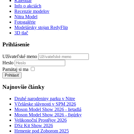
Kalendár
Info o akciách
Recenzie modelov
Nitra Model
Fotogalérie
Modelársky stojan RedyFlip
3D tlač
Prihlásenie
Užívateľské meno
Heslo
Pamätaj si ma
Prihlásiť
Najnovšie články
Druhé narodeniny parku v Nitre
Včelárske slávnosti v SPM 2026
Moson Model Show 2026 - lietadlá
Moson Model Show 2026 - figúrky
Velikonoční Prostějov 2026
DSz Kit Show 2026
Hrmenie pod Zoborom 2025