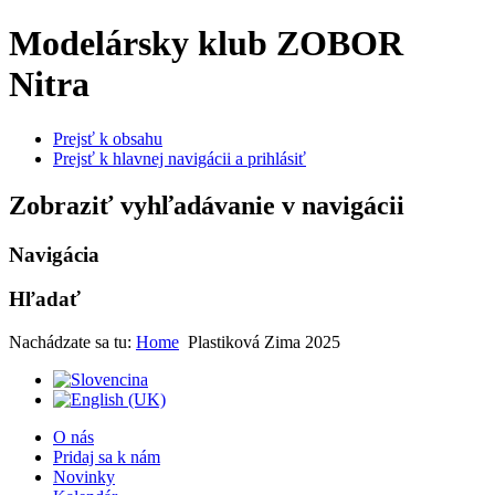
Modelársky klub ZOBOR
Nitra
Prejsť k obsahu
Prejsť k hlavnej navigácii a prihlásiť
Zobraziť vyhľadávanie v navigácii
Navigácia
Hľadať
Nachádzate sa tu:
Home
Plastiková Zima 2025
O nás
Pridaj sa k nám
Novinky