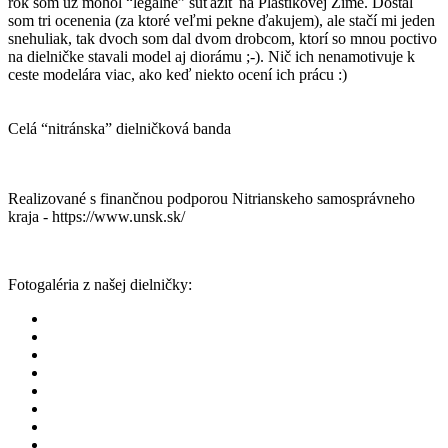
rok som už mohol “legálne” súťažiť na Plastikovej Zime. Dostal
som tri ocenenia (za ktoré veľmi pekne ďakujem), ale stačí mi jeden
snehuliak, tak dvoch som dal dvom drobcom, ktorí so mnou poctivo
na dielničke stavali model aj diorámu ;-). Nič ich nenamotivuje k
ceste modelára viac, ako keď niekto ocení ich prácu :)
Celá “nitránska” dielničková banda
Realizované s finančnou podporou Nitrianskeho samosprávneho
kraja - https://www.unsk.sk/
Fotogaléria z našej dielničky: