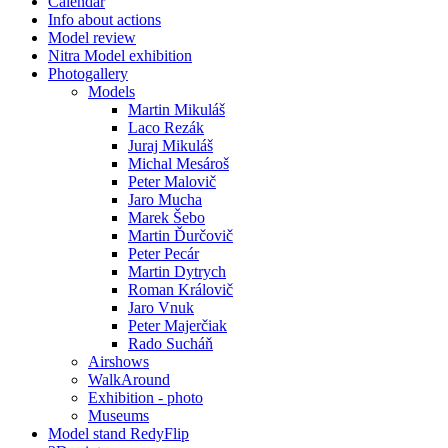
Calendar
Info about actions
Model review
Nitra Model exhibition
Photogallery
Models
Martin Mikuláš
Laco Rezák
Juraj Mikuláš
Michal Mesároš
Peter Malovič
Jaro Mucha
Marek Šebo
Martin Ďurčovič
Peter Pecár
Martin Dytrych
Roman Královič
Jaro Vnuk
Peter Majerčiak
Rado Sucháň
Airshows
WalkAround
Exhibition - photo
Museums
Model stand RedyFlip