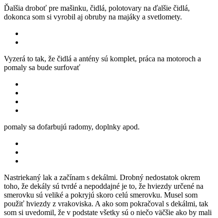
Ďalšia droboť pre mašinku, čidlá, polotovary na ďalšie čidlá,
dokonca som si vyrobil aj obruby na majáky a svetlomety.
Vyzerá to tak, že čidlá a antény sú komplet, práca na motoroch a
pomaly sa bude surfovať
pomaly sa dofarbujú radomy, doplnky apod.
Nastriekaný lak a začínam s dekálmi. Drobný nedostatok okrem
toho, že dekály sú tvrdé a nepoddajné je to, že hviezdy určené na
smerovku sú veliké a pokryjú skoro celú smerovku. Musel som
použiť hviezdy z vrakoviska. A ako som pokračoval s dekálmi, tak
som si uvedomil, že v podstate všetky sú o niečo väčšie ako by mali