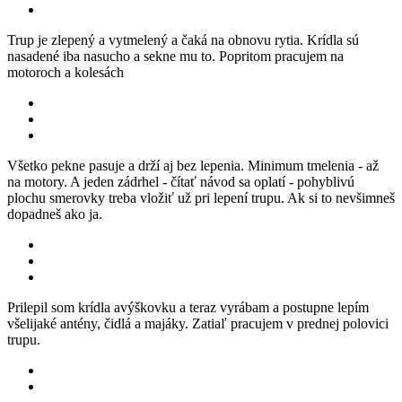
Trup je zlepený a vytmelený a čaká na obnovu rytia. Krídla sú
nasadené iba nasucho a sekne mu to. Popritom pracujem na
motoroch a kolesách
Všetko pekne pasuje a drží aj bez lepenia. Minimum tmelenia - až
na motory. A jeden zádrhel - čítať návod sa oplatí - pohyblivú
plochu smerovky treba vložiť už pri lepení trupu. Ak si to nevšimneš
dopadneš ako ja.
Prilepil som krídla avýškovku a teraz vyrábam a postupne lepím
všelijaké antény, čidlá a majáky. Zatiaľ pracujem v prednej polovici
trupu.