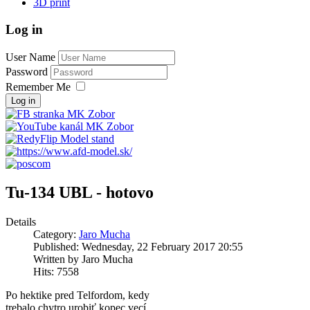
3D print
Log in
User Name
Password
Remember Me
Log in
Tu-134 UBL - hotovo
Details
Category:
Jaro Mucha
Published: Wednesday, 22 February 2017 20:55
Written by Jaro Mucha
Hits: 7558
Po hektike pred Telfordom, kedy
trebalo chytro urobiť kopec vecí,