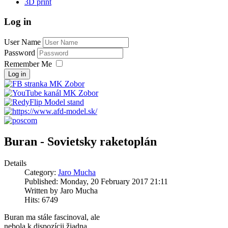
3D print
Log in
User Name
Password
Remember Me
Log in
Buran - Sovietsky raketoplán
Details
Category:
Jaro Mucha
Published: Monday, 20 February 2017 21:11
Written by Jaro Mucha
Hits: 6749
Buran ma stále fascinoval, ale
nebola k dispozícii žiadna