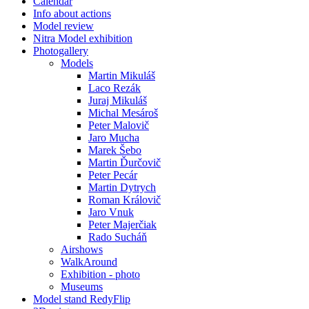
Calendar
Info about actions
Model review
Nitra Model exhibition
Photogallery
Models
Martin Mikuláš
Laco Rezák
Juraj Mikuláš
Michal Mesároš
Peter Malovič
Jaro Mucha
Marek Šebo
Martin Ďurčovič
Peter Pecár
Martin Dytrych
Roman Královič
Jaro Vnuk
Peter Majerčiak
Rado Sucháň
Airshows
WalkAround
Exhibition - photo
Museums
Model stand RedyFlip