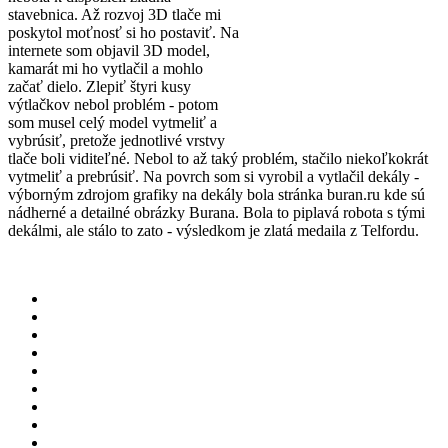
stavebnica. Až rozvoj 3D tlače mi
poskytol moťnosť si ho postaviť. Na
internete som objavil 3D model,
kamarát mi ho vytlačil a mohlo
začať dielo. Zlepiť štyri kusy
výtlačkov nebol problém - potom
som musel celý model vytmeliť a
vybrúsiť, pretože jednotlivé vrstvy
tlače boli viditeľné. Nebol to až taký problém, stačilo niekoľkokrát
vytmeliť a prebrúsiť. Na povrch som si vyrobil a vytlačil dekály -
výborným zdrojom grafiky na dekály bola stránka buran.ru kde sú
nádherné a detailné obrázky Burana. Bola to piplavá robota s tými
dekálmi, ale stálo to zato - výsledkom je zlatá medaila z Telfordu.