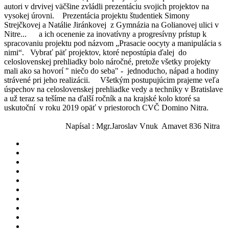
autori v drvivej väčšine zvládli prezentáciu svojich projektov na
vysokej úrovni.
Prezentácia projektu študentiek Simony
Strejčkovej a Natálie Jiránkovej z Gymnázia na Golianovej ulici v
Nitre...
a ich ocenenie za inovatívny a progresívny prístup k
spracovaniu projektu pod názvom „Prasacie oocyty a manipulácia s
nimi“.
Vybrať päť projektov, ktoré nepostúpia ďalej do
celoslovenskej prehliadky bolo náročné, pretože všetky projekty
mali ako sa hovorí " niečo do seba" - jednoducho, nápad a hodiny
strávené pri jeho realizácii.
Všetkým postupujúcim prajeme veľa
úspechov na celoslovenskej prehliadke vedy a techniky v Bratislave
a už teraz sa tešíme na ďalší ročník a na krajské kolo ktoré sa
uskutoční v roku 2019 opäť v priestoroch CVČ Domino Nitra.
Napísal : Mgr.Jaroslav Vnuk Amavet 836 Nitra