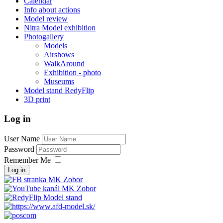
Calendar
Info about actions
Model review
Nitra Model exhibition
Photogallery
Models
Airshows
WalkAround
Exhibition - photo
Museums
Model stand RedyFlip
3D print
Log in
User Name
Password
Remember Me
Log in