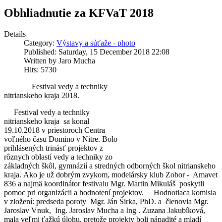
Obhliadnutie za KFVaT 2018
Details
Category:
Výstavy a súťaže - photo
Published: Saturday, 15 December 2018 22:08
Written by Jaro Mucha
Hits: 5730
Festival vedy a techniky
nitrianskeho kraja 2018.
Festival vedy a techniky
nitrianskeho kraja sa konal
19.10.2018 v priestoroch Centra
voľného času Domino v Nitre. Bolo
prihlásených trinásť projektov z
rôznych oblastí vedy a techniky zo
základných škôl, gymnázií a stredných odborných škol nitrianskeho
kraja. Ako je už dobrým zvykom, modelársky klub Zobor - Amavet
836 a najmä koordinátor festivalu Mgr. Martin Mikuláš poskytli
pomoc pri organizácii a hodnotení projektov.
Hodnotiaca komisia
v zložení: predseda poroty Mgr. Ján Širka, PhD. a členovia Mgr.
Jaroslav Vnuk, Ing. Jaroslav Mucha a Ing . Zuzana Jakubíková,
mala veľmi ťažkú úlohu, pretože projekty boli nápadité a mladí