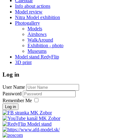
Calendar
Info about actions
Model review
Nitra Model exhibition
Photogallery
Models
Airshows
WalkAround
Exhibition - photo
Museums
Model stand RedyFlip
3D print
Log in
User Name
Password
Remember Me
Log in