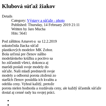
Klubová súťaž žiakov
Details
Category:
Výstavy a súťaže - photo
Published: Thursday, 14 February 2019 21:11
Written by Jaro Mucha
Hits: 5641
Pod záštitou Amavet-u sa 12.2.2019
uskutočnila žiacka súťaž
plastikových modelov MK Zobor.
Bola určená pre členov nášho
modelárskeho krúžku a poctivo sa
ho zúčastnili všetci, dokonca aj
maródi poslali svoje modely do
súťaže. Naši mladí predstavili svoje
modely a odborná porota zložená zo
starších členov posúdila ich kvalitu a
odelila ceny. Vyhral každý, pretože
porota nielen hodnoila a rozdávala ceny, ale každý účastník súťaže
dostal aj cenné rady ku svojej práci.