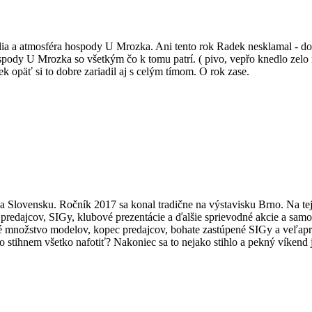
lia a atmosféra hospody U Mrozka. Ani tento rok Radek nesklamal - do
spody U Mrozka so všetkým čo k tomu patrí. ( pivo, vepřo knedlo zel
 opäť si to dobre zariadil aj s celým tímom. O rok zase.
 Slovensku. Ročník 2017 sa konal tradične na výstavisku Brno. Na tej
 predajcov, SIGy, klubové prezentácie a ďalšie sprievodné akcie a samo
é množstvo modelov, kopec predajcov, bohate zastúpené SIGy a veľapr
 to stihnem všetko nafotiť? Nakoniec sa to nejako stihlo a pekný víken