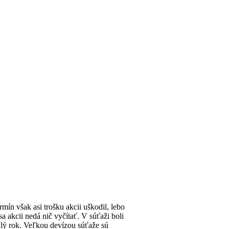
ín však asi trošku akcii uškodil, lebo
a akcii nedá nič vyčítať. V súťaži boli
lý rok. Veľkou devízou súťaže sú