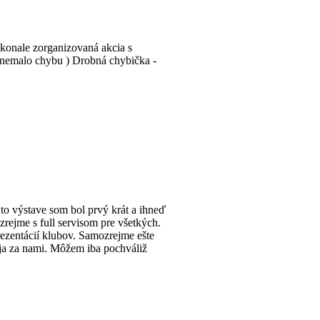
konale zorganizovaná akcia s
o nemalo chybu ) Drobná chybička -
to výstave som bol prvý krát a ihneď
zrejme s full servisom pre všetkých.
ezentácií klubov. Samozrejme ešte
d ja za nami. Môžem iba pochváliž