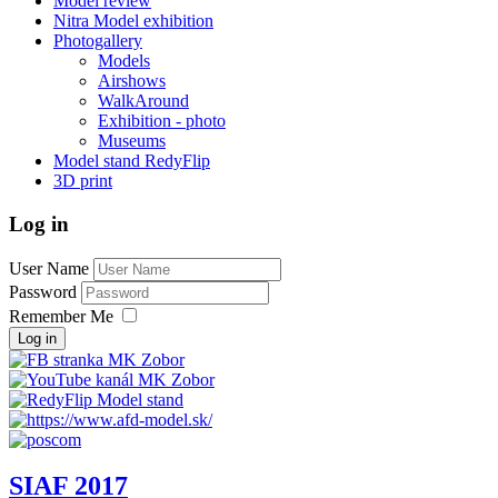
Model review
Nitra Model exhibition
Photogallery
Models
Airshows
WalkAround
Exhibition - photo
Museums
Model stand RedyFlip
3D print
Log in
User Name
Password
Remember Me
Log in
SIAF 2017