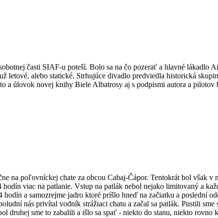
o sobotnej časti SIAF-u poteší. Bolo sa na čo pozerať a hlavné lákadlo 
 letové, alebo statické. Strhujúce divadlo predviedla historická skupi
o a úlovok novej knihy Biele Albatrosy aj s podpismi autora a pilotov b
čne na poľovníckej chate za obcou Cabaj-Čápor. Tentokrát bol však v n
hodín viac na patlanie. Vstup na patlák nebol nejako limitovaný a každý
ba 24 hodín a samozrejme jadro ktoré prišlo hneď na začiatku a poslední 
udní nás privítal vodník strážiaci chatu a začal sa patlák. Pustili sme 
pol druhej sme to zabalili a išlo sa spať - niekto do stanu, niekto rovno