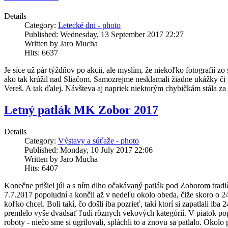
Details
Category:
Letecké dni - photo
Published: Wednesday, 13 September 2017 22:27
Written by Jaro Mucha
Hits: 6637
Je síce už pár týždňov po akcii, ale myslím, že niekoľko fotografií z
ako tak krúžil nad Sliačom. Samozrejme nesklamali žiadne ukážky či už
Vereš. A tak ďalej. Návšteva aj napriek niektorým chybičkám stála za t
Letný patlák MK Zobor 2017
Details
Category:
Výstavy a súťaže - photo
Published: Monday, 10 July 2017 22:06
Written by Jaro Mucha
Hits: 6407
Konečne prišiel júl a s ním dlho očakávaný patlák pod Zoborom tradi
7.7.2017 popoludní a končil až v nedeľu okolo obeda, čiže skoro o 24 
koľko chcel. Boli takí, čo došli iba pozrieť, takí ktorí si zapatlali i
premlelo vyše dvadsať ľudí rôznych vekových kategórií. V piatok popol
roboty - niečo sme si ugrilovali, spláchli to a znovu sa patlalo. Okolo 