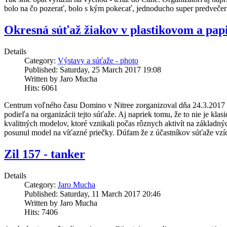
bolo na čo pozerať, bolo s kým pokecať, jednoducho super predvečer 
Okresná súťaž žiakov v plastikovom a pap
Details
Category:
Výstavy a súťaže - photo
Published: Saturday, 25 March 2017 19:08
Written by Jaro Mucha
Hits: 6061
Centrum voľného času Domino v Nitree zorganizoval dňa 24.3.2017 u
podieľa na organizácii tejto súťaže. Aj napriek tomu, že to nie je k
kvalitných modelov, ktoré vznikali počas rôznych aktivít na základn
posunul model na víťazné priečky. Dúfam že z účastníkov súťaže v
Zil 157 - tanker
Details
Category:
Jaro Mucha
Published: Saturday, 11 March 2017 20:46
Written by Jaro Mucha
Hits: 7406