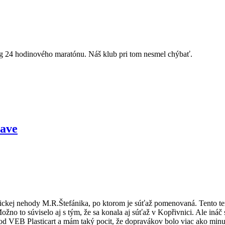
og 24 hodinového maratónu. Náš klub pri tom nesmel chýbať.
lave
gickej nehody M.R.Štefánika, po ktorom je súťaž pomenovaná. Tento term
no to súviselo aj s tým, že sa konala aj súťaž v Kopřivnici. Ale ináč s
d VEB Plasticart a mám taký pocit, že dopravákov bolo viac ako minu