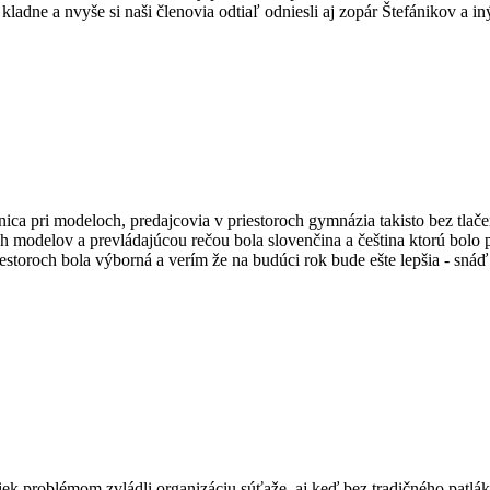
 kladne a nvyše si naši členovia odtiaľ odniesli aj zopár Štefánikov a 
nica pri modeloch, predajcovia v priestoroch gymnázia takisto bez tlače
modelov a prevládajúcou rečou bola slovenčina a čeština ktorú bolo p
oroch bola výborná a verím že na budúci rok bude ešte lepšia - snáď 
riek problémom zvládli organizáciu súťaže, aj keď bez tradičného patlá