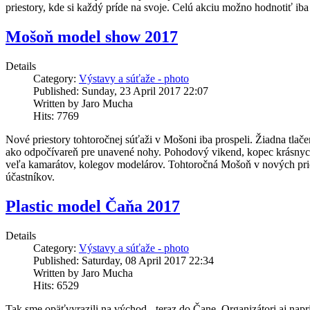
priestory, kde si každý príde na svoje. Celú akciu možno hodnotiť iba
Mošoň model show 2017
Details
Category:
Výstavy a súťaže - photo
Published: Sunday, 23 April 2017 22:07
Written by Jaro Mucha
Hits: 7769
Nové priestory tohtoročnej súťaži v Mošoni iba prospeli. Žiadna tlače
ako odpočívareň pre unavené nohy. Pohodový vikend, kopec krásnych 
veľa kamarátov, kolegov modelárov. Tohtoročná Mošoň v nových priest
účastníkov.
Plastic model Čaňa 2017
Details
Category:
Výstavy a súťaže - photo
Published: Saturday, 08 April 2017 22:34
Written by Jaro Mucha
Hits: 6529
Tak sme opäťvyrazili na východ - teraz do Čane. Organizátori aj nap