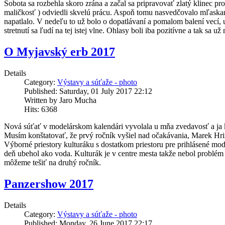
Sobota sa rozbehla skoro zrána a začal sa pripravovať zlatý klinec pro
maličkosť ) odviedli skvelú prácu. Aspoň tomu nasvedčovalo mľaskani
napatlalo. V nedeľu to už bolo o dopatlávaní a pomalom balení vecí, 
stretnutí sa ľudí na tej istej vlne. Ohlasy boli iba pozitívne a tak sa 
O Myjavský erb 2017
Details
Category:
Výstavy a súťaže - photo
Published: Saturday, 01 July 2017 22:12
Written by Jaro Mucha
Hits: 6368
Nová súťať v modelárskom kalendári vyvolala u mňa zvedavosť a ja k
Musím konštatovať, že prvý ročník vyšiel nad očakávania, Marek Hrin
Výborné priestory kulturáku s dostatkom priestoru pre prihlásené mode
deň ubehol ako voda. Kulturák je v centre mesta takže nebol problém 
môžeme tešiť na druhý ročník.
Panzershow 2017
Details
Category:
Výstavy a súťaže - photo
Published: Monday, 26 June 2017 22:17