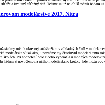
súťaže a kvalitný súťažný deň. Tešíme sa už na ďalší ročník hádam už 
ierovom modelárstve 2017. Nitra
ž siedmy ročník okresnej súťaže žiakov základných škôl v modelárst
lasická modelárska súťaž ako ju poznáme my čistokrvní modelári tento r
ých školách. Pri hodnotení bolo z čoho vyberať a u mnohých modelov za
zídu hádam aj noví členovia nášho modelárskeho krúžku, kde môžu pod