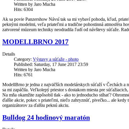
Written by Jaro Mucha
Hits: 6304
Ak sa povie Panzershow Návsí tak sa mi vybaví pohoda, kľud, priate
peknými modelmi, veľa priateľmi a tradične pohostinná atmosféra ho
zatvorené múzeum techniky neodradila ľudí od návštevy súťaže. Radek
MODELLBRNO 2017
Details
Category:
Výstavy a súťaže - photo
Published: Saturday, 17 June 2017 23:59
Written by Jaro Mucha
Hits: 6761
ModellBrno je jedna z najväčších modelárskych súťaží v Čechách a na
sa mi zapáčila. Veľkolepý priestor s dostakom miesta pre súťažiacich,
Na mňa okamžite zapôsobil tlak - ako to jednoducho stíhať? Ohromn
ďalšie akcie, pokec s priateľmi, niečo zahryznúť, pivečko... ale kedy
organizátorov za ďalšiu peknú akciu.
Bulldog 24 hodinový maratón