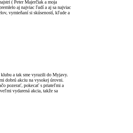
ajstri ( Peter Majerčiak a moja
mlelo aj najviac ľudí a aj sa najviac
lov, vymieňaní si skúseností, kľude a
klubu a tak sme vyrazili do Myjavy.
mi dobrú akciu na vysokej úrovni.
ačo pozerať, pokecať s priateľmi a
 veľmi vydarená akcia, takže sa