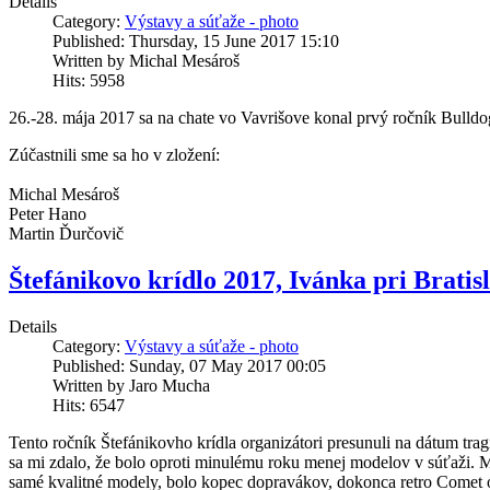
Details
Category:
Výstavy a súťaže - photo
Published: Thursday, 15 June 2017 15:10
Written by Michal Mesároš
Hits: 5958
26.-28. mája 2017 sa na chate vo Vavrišove konal prvý ročník Bulld
Zúčastnili sme sa ho v zložení:
Michal Mesároš
Peter Hano
Martin Ďurčovič
Štefánikovo krídlo 2017, Ivánka pri Bratis
Details
Category:
Výstavy a súťaže - photo
Published: Sunday, 07 May 2017 00:05
Written by Jaro Mucha
Hits: 6547
Tento ročník Štefánikovho krídla organizátori presunuli na dátum tra
sa mi zdalo, že bolo oproti minulému roku menej modelov v súťaži. Mož
samé kvalitné modely, bolo kopec dopravákov, dokonca retro Comet o