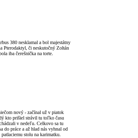
Airbus 380 nesklamal a bol majestátny
na Pterodaktyl, či neskutočný Zoltán
ola iba čerešnička na torte.
iečom nový - začínal už v piatok
 kto prišiel strávil tu toľko času
odchádzali v nedeľu. Celkovo sa tu
sa do práce a až hlad nás vyhnal od
 k patlaciemu stolu na karimatku.