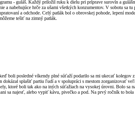
gramu - guláš. Každý priložil ruku k dielu pri príprave surovín a gulášm
e a nabehujúce hrče za ušami všetkých konzumentov. V sobotu sa tu pre
upratovaní a odchode. Celý patlák bol o obrovskej pohode, lepení mode
už môžeme tešiť na zimný patlák.
eď boli posledné víkendy plné súťaží podarilo sa mi ukecať kolegov z 
 dokázal splašiť partiu ľudí a v spolupráci s mestom zorganizovať veľ
ly, ktoré boli tak ako na iných súťažiach na vysokej úrovni. Bolo sa n
ani sa najesť, alebo vypiť kávu, pivečko a pod. Na prvý ročník to bola