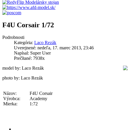
F4U Corsair 1/72
Podrobnosti
Kategória:
Laco Rezák
Uverejnené: nedeľa, 17. marec 2013, 23:46
Napísal: Super User
Prečítané: 7938x
model by: Laco Rezák
photo by: Laco Rezák
Názov:
F4U Corsair
Výrobca:
Academy
Mierka:
1:72