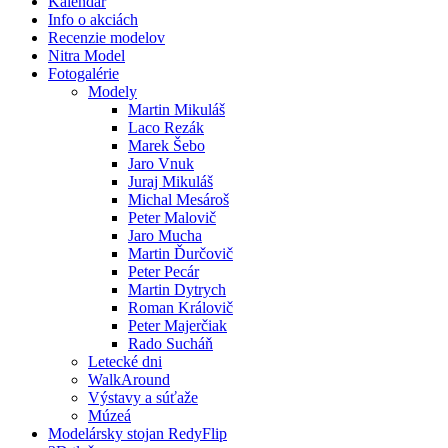
Kalendár
Info o akciách
Recenzie modelov
Nitra Model
Fotogalérie
Modely
Martin Mikuláš
Laco Rezák
Marek Šebo
Jaro Vnuk
Juraj Mikuláš
Michal Mesároš
Peter Malovič
Jaro Mucha
Martin Ďurčovič
Peter Pecár
Martin Dytrych
Roman Královič
Peter Majerčiak
Rado Sucháň
Letecké dni
WalkAround
Výstavy a súťaže
Múzeá
Modelársky stojan RedyFlip