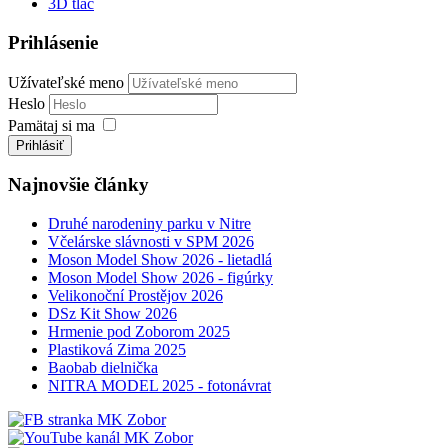
3D tlač
Prihlásenie
Užívateľské meno
Heslo
Pamätaj si ma
Prihlásiť
Najnovšie články
Druhé narodeniny parku v Nitre
Včelárske slávnosti v SPM 2026
Moson Model Show 2026 - lietadlá
Moson Model Show 2026 - figúrky
Velikonoční Prostějov 2026
DSz Kit Show 2026
Hrmenie pod Zoborom 2025
Plastiková Zima 2025
Baobab dielnička
NITRA MODEL 2025 - fotonávrat