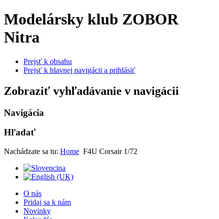
Modelársky klub ZOBOR
Nitra
Prejsť k obsahu
Prejsť k hlavnej navigácii a prihlásiť
Zobraziť vyhľadávanie v navigácii
Navigácia
Hľadať
Nachádzate sa tu:
Home
F4U Corsair 1/72
O nás
Pridaj sa k nám
Novinky