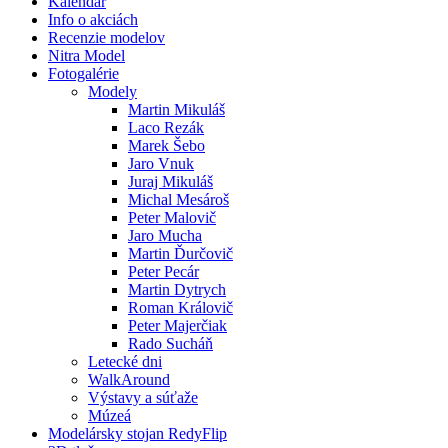
Kalendár
Info o akciách
Recenzie modelov
Nitra Model
Fotogalérie
Modely
Martin Mikuláš
Laco Rezák
Marek Šebo
Jaro Vnuk
Juraj Mikuláš
Michal Mesároš
Peter Malovič
Jaro Mucha
Martin Ďurčovič
Peter Pecár
Martin Dytrych
Roman Královič
Peter Majerčiak
Rado Sucháň
Letecké dni
WalkAround
Výstavy a súťaže
Múzeá
Modelársky stojan RedyFlip