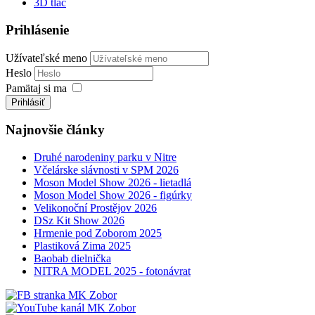
3D tlač
Prihlásenie
Užívateľské meno
Heslo
Pamätaj si ma
Prihlásiť
Najnovšie články
Druhé narodeniny parku v Nitre
Včelárske slávnosti v SPM 2026
Moson Model Show 2026 - lietadlá
Moson Model Show 2026 - figúrky
Velikonoční Prostějov 2026
DSz Kit Show 2026
Hrmenie pod Zoborom 2025
Plastiková Zima 2025
Baobab dielnička
NITRA MODEL 2025 - fotonávrat