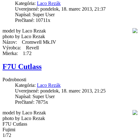
Kategória:
Laco Rezák
Uverejnené: pondelok, 18. marec 2013, 21:37
Napísal: Super User
Prečítané: 10711x
model by Laco Rezak
photo by Laco Rezak
Názov: Cromwell Mk.IV
Výrobca: Revell
Mierka: 1:72
F7U Cutlass
Podrobnosti
Kategória:
Laco Rezák
Uverejnené: pondelok, 18. marec 2013, 21:25
Napísal: Super User
Prečítané: 7875x
model by Laco Rezak
photo by Laco Rezak
F7U Cutlass
Fujimi
1/72