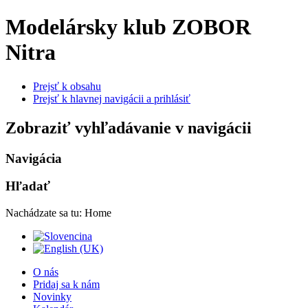
Modelársky klub ZOBOR
Nitra
Prejsť k obsahu
Prejsť k hlavnej navigácii a prihlásiť
Zobraziť vyhľadávanie v navigácii
Navigácia
Hľadať
Nachádzate sa tu:
Home
O nás
Pridaj sa k nám
Novinky