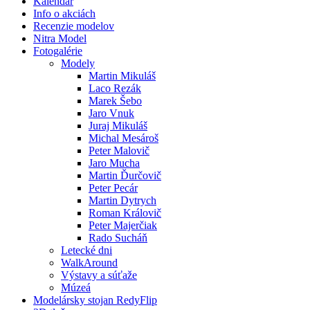
Kalendár
Info o akciách
Recenzie modelov
Nitra Model
Fotogalérie
Modely
Martin Mikuláš
Laco Rezák
Marek Šebo
Jaro Vnuk
Juraj Mikuláš
Michal Mesároš
Peter Malovič
Jaro Mucha
Martin Ďurčovič
Peter Pecár
Martin Dytrych
Roman Královič
Peter Majerčiak
Rado Sucháň
Letecké dni
WalkAround
Výstavy a súťaže
Múzeá
Modelársky stojan RedyFlip