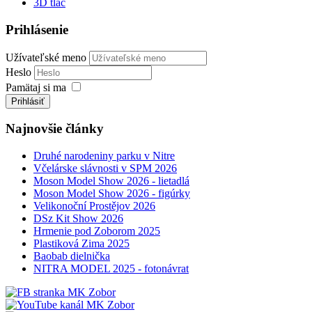
3D tlač
Prihlásenie
Užívateľské meno
Heslo
Pamätaj si ma
Prihlásiť
Najnovšie články
Druhé narodeniny parku v Nitre
Včelárske slávnosti v SPM 2026
Moson Model Show 2026 - lietadlá
Moson Model Show 2026 - figúrky
Velikonoční Prostějov 2026
DSz Kit Show 2026
Hrmenie pod Zoborom 2025
Plastiková Zima 2025
Baobab dielnička
NITRA MODEL 2025 - fotonávrat