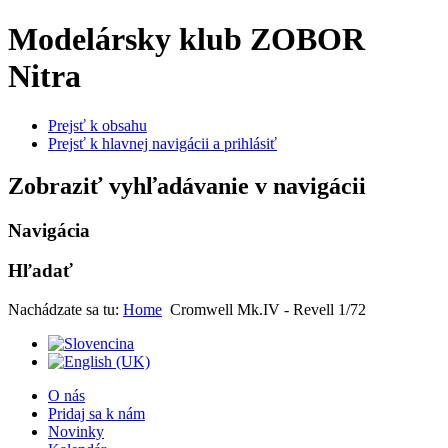
Modelársky klub ZOBOR
Nitra
Prejsť k obsahu
Prejsť k hlavnej navigácii a prihlásiť
Zobraziť vyhľadávanie v navigácii
Navigácia
Hľadať
Nachádzate sa tu:
Home
Cromwell Mk.IV - Revell 1/72
O nás
Pridaj sa k nám
Novinky