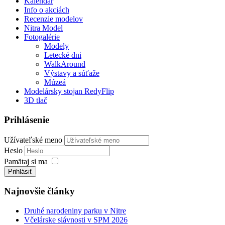
Kalendár
Info o akciách
Recenzie modelov
Nitra Model
Fotogalérie
Modely
Letecké dni
WalkAround
Výstavy a súťaže
Múzeá
Modelársky stojan RedyFlip
3D tlač
Prihlásenie
Užívateľské meno
Heslo
Pamätaj si ma
Prihlásiť
Najnovšie články
Druhé narodeniny parku v Nitre
Včelárske slávnosti v SPM 2026