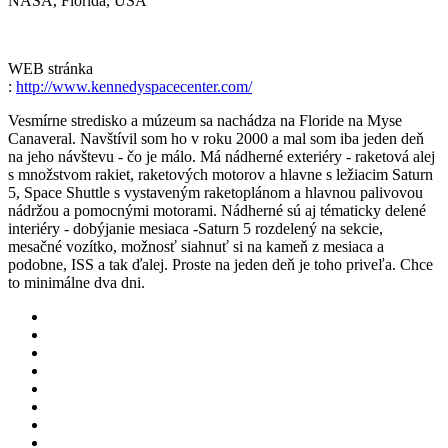
NASA, Florida, USA
WEB stránka
:
http://www.kennedyspacecenter.com/
Vesmírne stredisko a múzeum sa nachádza na Floride na Myse
Canaveral. Navštívil som ho v roku 2000 a mal som iba jeden deň
na jeho návštevu - čo je málo. Má nádherné exteriéry - raketová alej
s množstvom rakiet, raketových motorov a hlavne s ležiacim Saturn
5, Space Shuttle s vystaveným raketoplánom a hlavnou palivovou
nádržou a pomocnými motorami. Nádherné sú aj tématicky delené
interiéry - dobýjanie mesiaca -Saturn 5 rozdelený na sekcie,
mesačné vozítko, možnosť siahnuť si na kameň z mesiaca a
podobne, ISS a tak ďalej. Proste na jeden deň je toho priveľa. Chce
to minimálne dva dni.