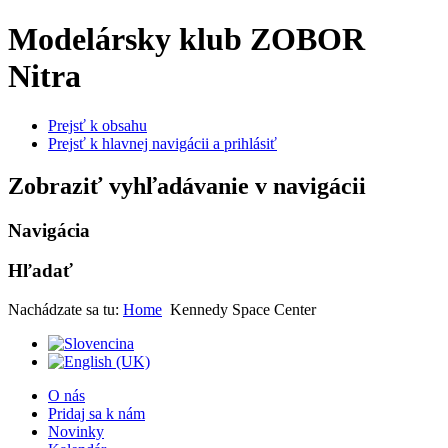
Modelársky klub ZOBOR
Nitra
Prejsť k obsahu
Prejsť k hlavnej navigácii a prihlásiť
Zobraziť vyhľadávanie v navigácii
Navigácia
Hľadať
Nachádzate sa tu:
Home
Kennedy Space Center
O nás
Pridaj sa k nám
Novinky