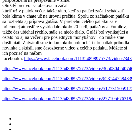
prispôsobená na prespávanie v zime.
Otužilý predvoj sa obetoval a začal
kúriť už v piatok večer, takže ráno, keď sa patláci začali schádzať
bola klíma v chate už na úrovni prežitia. Spolu zo začiatkom patláku
sa rozbehla aj príprava guláša. V priebehu celého patláku sa v
príjemnej atmosfére vystriedalo okolo 20 ľudí, patlačov aj čumilov,
takže čas ubiehal rýchlo, stále sa niečo dialo. Guláš bol vynikajúci a
ostalo ho aj na večeru pre posledných mohykánov - do finále sme
došli piati. Zatvárali sme to tam okolo polnoci. Tento patlák pribudla
novinka a skúsili sme časozberné video z celého patláku. Môžete si
ich pozrieť na našom
facebooku.
https://www.facebook.com/111354898975773/videos/34
https://www.facebook.com/111354898975773/videos/365080424074
https://www.facebook.com/111354898975773/videos/653144758433
https://www.facebook.com/111354898975773/videos/512731505917
https://www.facebook.com/111354898975773/videos/277105676318