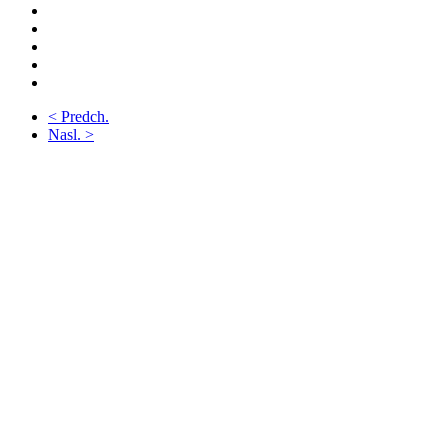
< Predch.
Nasl. >