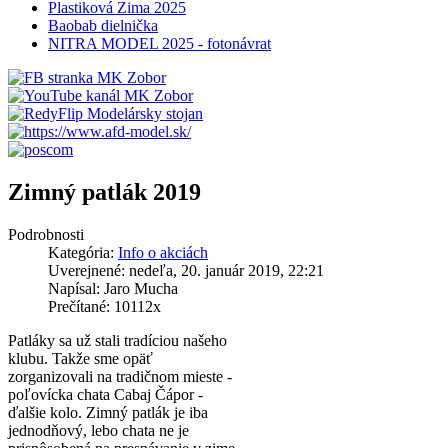
Plastiková Zima 2025
Baobab dielnička
NITRA MODEL 2025 - fotonávrat
Zimný patlák 2019
Podrobnosti
Kategória:
Info o akciách
Uverejnené: nedeľa, 20. január 2019, 22:21
Napísal: Jaro Mucha
Prečítané: 10112x
Patláky sa už stali tradíciou našeho
klubu. Takže sme opäť
zorganizovali na tradičnom mieste -
poľovícka chata Cabaj Čápor -
ďalšie kolo. Zimný patlák je iba
jednodňový, lebo chata ne je