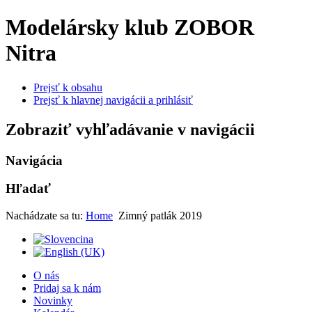
Modelársky klub ZOBOR
Nitra
Prejsť k obsahu
Prejsť k hlavnej navigácii a prihlásiť
Zobraziť vyhľadávanie v navigácii
Navigácia
Hľadať
Nachádzate sa tu:
Home
Zimný patlák 2019
O nás
Pridaj sa k nám
Novinky