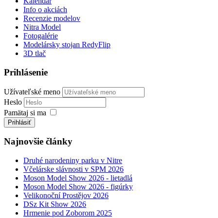
Kalendár
Info o akciách
Recenzie modelov
Nitra Model
Fotogalérie
Modelársky stojan RedyFlip
3D tlač
Prihlásenie
Užívateľské meno
Heslo
Pamätaj si ma
Prihlásiť
Najnovšie články
Druhé narodeniny parku v Nitre
Včelárske slávnosti v SPM 2026
Moson Model Show 2026 - lietadlá
Moson Model Show 2026 - figúrky
Velikonoční Prostějov 2026
DSz Kit Show 2026
Hrmenie pod Zoborom 2025