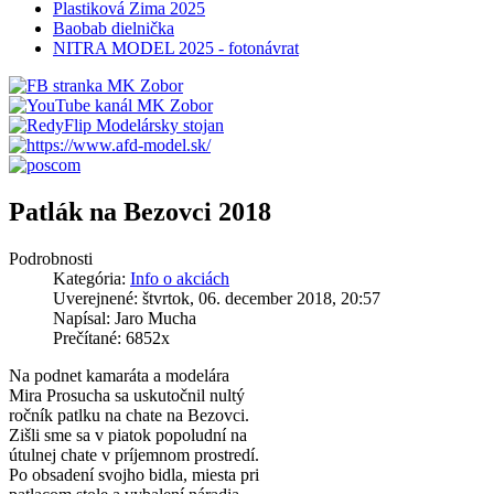
Plastiková Zima 2025
Baobab dielnička
NITRA MODEL 2025 - fotonávrat
Patlák na Bezovci 2018
Podrobnosti
Kategória:
Info o akciách
Uverejnené: štvrtok, 06. december 2018, 20:57
Napísal: Jaro Mucha
Prečítané: 6852x
Na podnet kamaráta a modelára
Mira Prosucha sa uskutočnil nultý
ročník patlku na chate na Bezovci.
Zišli sme sa v piatok popoludní na
útulnej chate v príjemnom prostredí.
Po obsadení svojho bidla, miesta pri