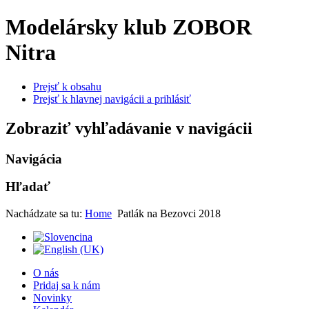
Modelársky klub ZOBOR
Nitra
Prejsť k obsahu
Prejsť k hlavnej navigácii a prihlásiť
Zobraziť vyhľadávanie v navigácii
Navigácia
Hľadať
Nachádzate sa tu:
Home
Patlák na Bezovci 2018
O nás
Pridaj sa k nám
Novinky