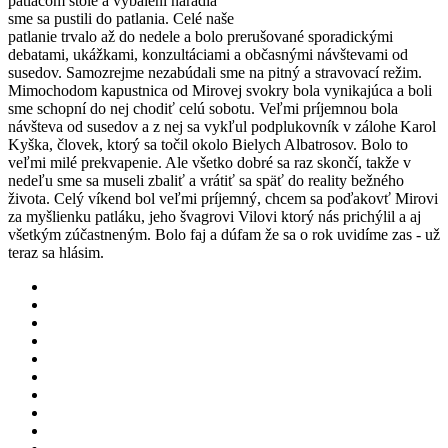
patlacom stole a vybalení náradia
sme sa pustili do patlania. Celé naše
patlanie trvalo až do nedele a bolo prerušované sporadickými
debatami, ukážkami, konzultáciami a občasnými návštevami od
susedov. Samozrejme nezabúdali sme na pitný a stravovací režim.
Mimochodom kapustnica od Mirovej svokry bola vynikajúca a boli
sme schopní do nej chodiť celú sobotu. Veľmi príjemnou bola
návšteva od susedov a z nej sa vykľul podplukovník v zálohe Karol
Kyška, človek, ktorý sa točil okolo Bielych Albatrosov. Bolo to
veľmi milé prekvapenie. Ale všetko dobré sa raz skončí, takže v
nedeľu sme sa museli zbaliť a vrátiť sa späť do reality bežného
života. Celý víkend bol veľmi príjemný, chcem sa poďakovť Mirovi
za myšlienku patláku, jeho švagrovi Vilovi ktorý nás prichýlil a aj
všetkým zúčastneným. Bolo faj a dúfam že sa o rok uvidíme zas - už
teraz sa hlásim.