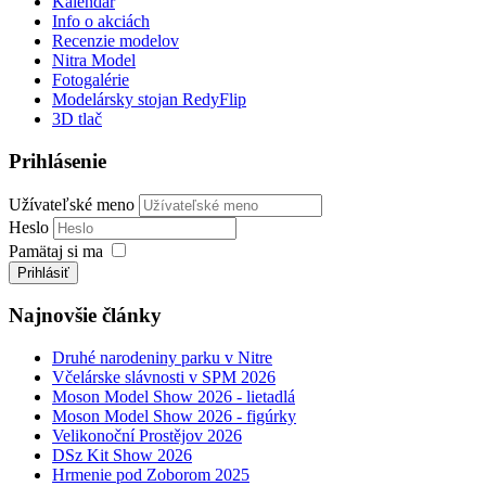
Kalendár
Info o akciách
Recenzie modelov
Nitra Model
Fotogalérie
Modelársky stojan RedyFlip
3D tlač
Prihlásenie
Užívateľské meno
Heslo
Pamätaj si ma
Prihlásiť
Najnovšie články
Druhé narodeniny parku v Nitre
Včelárske slávnosti v SPM 2026
Moson Model Show 2026 - lietadlá
Moson Model Show 2026 - figúrky
Velikonoční Prostějov 2026
DSz Kit Show 2026
Hrmenie pod Zoborom 2025