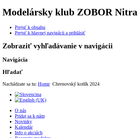
Modelársky klub ZOBOR Nitra
Prejsť k obsahu
Prejsť k hlavnej navigácii a prihlásiť
Zobraziť vyhľadávanie v navigácii
Navigácia
Hľadať
Nachádzate sa tu:
Home
Chrenovský kotlík 2024
O nás
Pridaj sa k nám
Novinky
Kalendár
Info o akciách