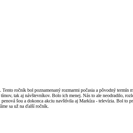
e. Tento ročník bol poznamenaný rozmarmi počasia a pôvodný termín m
ímov, tak aj návštevníkov. Bolo ich menej. Nás to ale neodradilo, rozlo
aj penová šou a dokonca akciu navštívila aj Markíza - televízia. Bol to
šíme sa už na ďalší ročník.