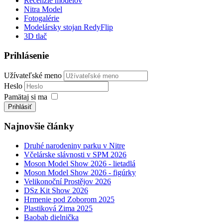
Recenzie modelov
Nitra Model
Fotogalérie
Modelársky stojan RedyFlip
3D tlač
Prihlásenie
Užívateľské meno
Heslo
Pamätaj si ma
Prihlásiť
Najnovšie články
Druhé narodeniny parku v Nitre
Včelárske slávnosti v SPM 2026
Moson Model Show 2026 - lietadlá
Moson Model Show 2026 - figúrky
Velikonoční Prostějov 2026
DSz Kit Show 2026
Hrmenie pod Zoborom 2025
Plastiková Zima 2025
Baobab dielnička