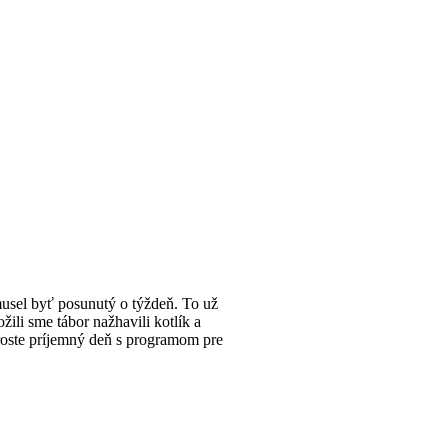
usel byť posunutý o týždeň. To už
žili sme tábor nažhavili kotlík a
 proste príjemný deň s programom pre