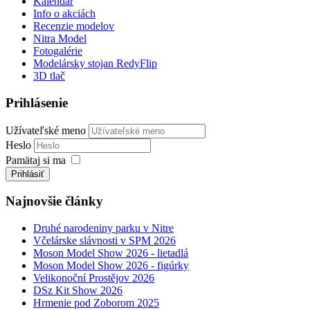
Kalendár
Info o akciách
Recenzie modelov
Nitra Model
Fotogalérie
Modelársky stojan RedyFlip
3D tlač
Prihlásenie
Užívateľské meno
Heslo
Pamätaj si ma
Prihlásiť
Najnovšie články
Druhé narodeniny parku v Nitre
Včelárske slávnosti v SPM 2026
Moson Model Show 2026 - lietadlá
Moson Model Show 2026 - figúrky
Velikonoční Prostějov 2026
DSz Kit Show 2026
Hrmenie pod Zoborom 2025