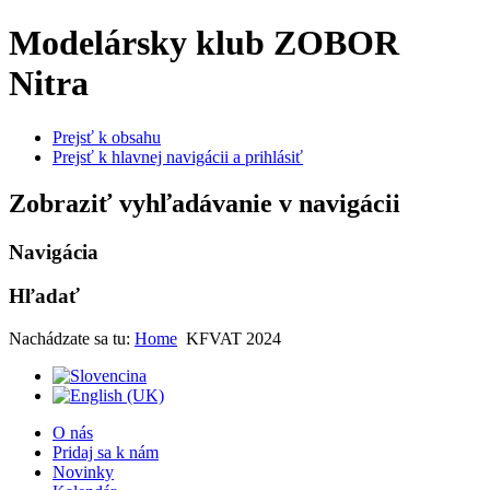
Modelársky klub ZOBOR
Nitra
Prejsť k obsahu
Prejsť k hlavnej navigácii a prihlásiť
Zobraziť vyhľadávanie v navigácii
Navigácia
Hľadať
Nachádzate sa tu:
Home
KFVAT 2024
O nás
Pridaj sa k nám
Novinky