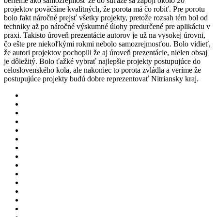
berieme ako samozrejmosť že do súťaže sa zapojí okolo 20
projektov poväčšine kvalitných, že porota má čo robiť. Pre porotu
bolo fakt náročné prejsť všetky projekty, pretože rozsah tém bol od
techniky až po náročné výskumné úlohy predurčené pre aplikáciu v
praxi. Takisto úroveň prezentácie autorov je už na vysokej úrovni,
čo ešte pre niekoľkými rokmi nebolo samozrejmosťou. Bolo vidieť,
že autori projektov pochopili že aj úroveň prezentácie, nielen obsaj
je dôležitý. Bolo ťažké vybrať najlepšie projekty postupujúce do
celoslovenského kola, ale nakoniec to porota zvládla a veríme že
postupujúce projekty budú dobre reprezentovať Nitriansky kraj.