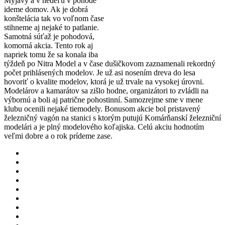
Myjavy a v nedeľu v pohode
ideme domov. Ak je dobrá
konštelácia tak vo voľnom čase
stihneme aj nejaké to patlanie.
Samotná súťaž je pohodová,
komorná akcia. Tento rok aj
napriek tomu že sa konala iba
týždeň po Nitra Model a v čase dušičkovom zaznamenali rekordný
počet prihlásených modelov. Je už asi nosením dreva do lesa
hovoriť o kvalite modelov, ktorá je už trvale na vysokej úrovni.
Modelárov a kamarátov sa zišlo hodne, organizátori to zvládli na
výbornú a boli aj patrične pohostinní. Samozrejme sme v mene
klubu ocenili nejaké tiemodely. Bonusom akcie bol pristavený
železničný vagón na stanici s ktorým putujú Komárňanskí železniční
modelári a je plný modelového koľajiska. Celú akciu hodnotím
veľmi dobre a o rok prídeme zase.