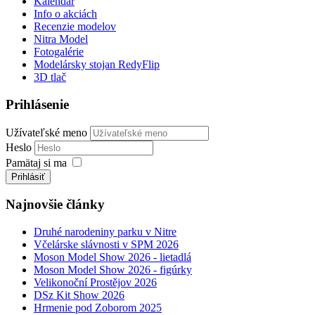
Kalendár
Info o akciách
Recenzie modelov
Nitra Model
Fotogalérie
Modelársky stojan RedyFlip
3D tlač
Prihlásenie
Užívateľské meno
Heslo
Pamätaj si ma
Prihlásiť
Najnovšie články
Druhé narodeniny parku v Nitre
Včelárske slávnosti v SPM 2026
Moson Model Show 2026 - lietadlá
Moson Model Show 2026 - figúrky
Velikonoční Prostějov 2026
DSz Kit Show 2026
Hrmenie pod Zoborom 2025