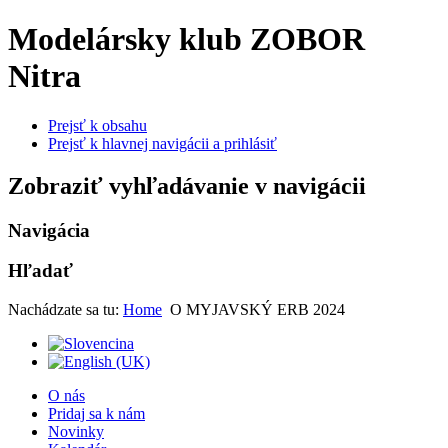
Modelársky klub ZOBOR
Nitra
Prejsť k obsahu
Prejsť k hlavnej navigácii a prihlásiť
Zobraziť vyhľadávanie v navigácii
Navigácia
Hľadať
Nachádzate sa tu:
Home
O MYJAVSKÝ ERB 2024
O nás
Pridaj sa k nám
Novinky