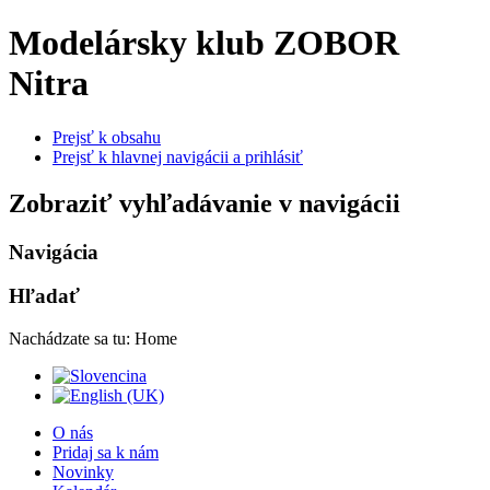
Modelársky klub ZOBOR
Nitra
Prejsť k obsahu
Prejsť k hlavnej navigácii a prihlásiť
Zobraziť vyhľadávanie v navigácii
Navigácia
Hľadať
Nachádzate sa tu:
Home
O nás
Pridaj sa k nám
Novinky