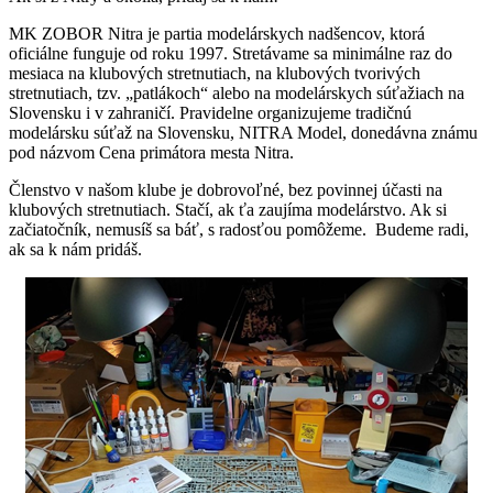
MK ZOBOR Nitra je partia modelárskych nadšencov, ktorá
oficiálne funguje od roku 1997. Stretávame sa minimálne raz do
mesiaca na klubových stretnutiach, na klubových tvorivých
stretnutiach, tzv. „patlákoch“ alebo na modelárskych súťažiach na
Slovensku i v zahraničí. Pravidelne organizujeme tradičnú
modelársku súťaž na Slovensku, NITRA Model, donedávna známu
pod názvom Cena primátora mesta Nitra.
Členstvo v našom klube je dobrovoľné, bez povinnej účasti na
klubových stretnutiach. Stačí, ak ťa zaujíma modelárstvo. Ak si
začiatočník, nemusíš sa báť, s radosťou pomôžeme. Budeme radi,
ak sa k nám pridáš.