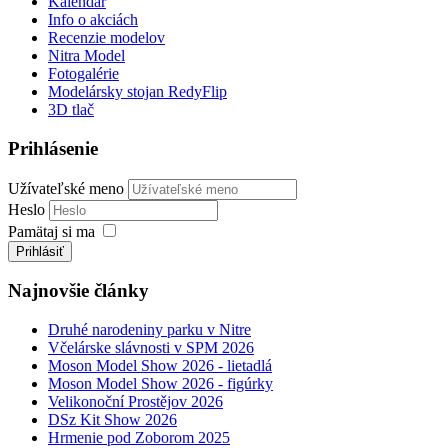
Kalendár
Info o akciách
Recenzie modelov
Nitra Model
Fotogalérie
Modelársky stojan RedyFlip
3D tlač
Prihlásenie
Užívateľské meno
Heslo
Pamätaj si ma
Prihlásiť
Najnovšie články
Druhé narodeniny parku v Nitre
Včelárske slávnosti v SPM 2026
Moson Model Show 2026 - lietadlá
Moson Model Show 2026 - figúrky
Velikonoční Prostějov 2026
DSz Kit Show 2026
Hrmenie pod Zoborom 2025