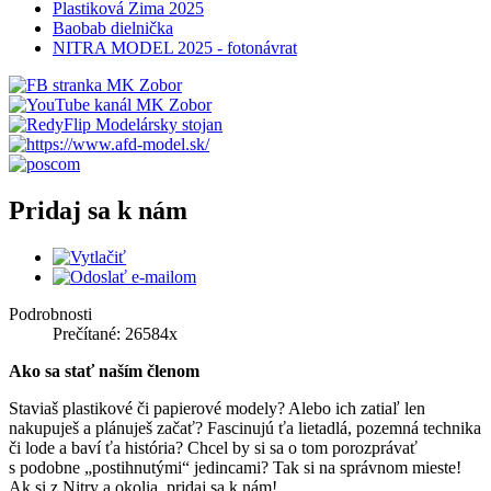
Plastiková Zima 2025
Baobab dielnička
NITRA MODEL 2025 - fotonávrat
Pridaj sa k nám
Podrobnosti
Prečítané: 26584x
Ako sa stať naším členom
Staviaš plastikové či papierové modely? Alebo ich zatiaľ len
nakupuješ a plánuješ začať? Fascinujú ťa lietadlá, pozemná technika
či lode a baví ťa história? Chcel by si sa o tom porozprávať
s podobne „postihnutými“ jedincami? Tak si na správnom mieste!
Ak si z Nitry a okolia, pridaj sa k nám!