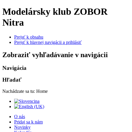
Modelársky klub ZOBOR
Nitra
Prejsť k obsahu
Prejsť k hlavnej navigácii a prihlásiť
Zobraziť vyhľadávanie v navigácii
Navigácia
Hľadať
Nachádzate sa tu:
Home
O nás
Pridaj sa k nám
Novinky