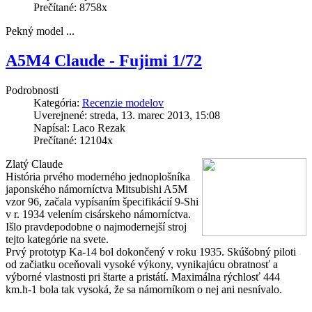
Prečítané: 8758x
Pekný model ...
A5M4 Claude - Fujimi 1/72
Podrobnosti
Kategória:
Recenzie modelov
Uverejnené: streda, 13. marec 2013, 15:08
Napísal: Laco Rezak
Prečítané: 12104x
Zlatý Claude
História prvého moderného jednoplošníka
japonského námorníctva Mitsubishi A5M
vzor 96, začala vypísaním špecifikácií 9-Shi
v r. 1934 velením cisárskeho námorníctva.
Išlo pravdepodobne o najmodernejší stroj
tejto kategórie na svete.
Prvý prototyp Ka-14 bol dokončený v roku 1935. Skúšobný piloti
od začiatku oceňovali vysoké výkony, vynikajúcu obratnosť a
výborné vlastnosti pri štarte a pristátí. Maximálna rýchlosť 444
km.h-1 bola tak vysoká, že sa námorníkom o nej ani nesnívalo.