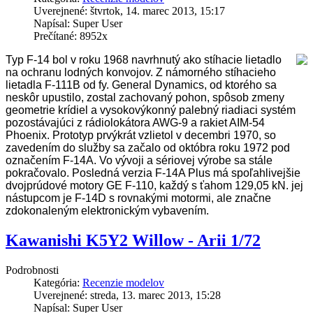
Uverejnené: štvrtok, 14. marec 2013, 15:17
Napísal: Super User
Prečítané: 8952x
Typ F-14 bol v roku 1968 navrhnutý ako stíhacie lietadlo
na ochranu lodných konvojov. Z námorného stíhacieho
lietadla F-111B od fy. General Dynamics, od ktorého sa
neskôr upustilo, zostal zachovaný pohon, spôsob zmeny
geometrie krídiel a vysokovýkonný palebný riadiaci systém
pozostávajúci z rádiolokátora AWG-9 a rakiet AIM-54
Phoenix. Prototyp prvýkrát vzlietol v decembri 1970, so
zavedením do služby sa začalo od októbra roku 1972 pod
označením F-14A. Vo vývoji a sériovej výrobe sa stále
pokračovalo. Posledná verzia F-14A Plus má spoľahlivejšie
dvojprúdové motory GE F-110, každý s ťahom 129,05 kN. jej
nástupcom je F-14D s rovnakými motormi, ale značne
zdokonaleným elektronickým vybavením.
Kawanishi K5Y2 Willow - Arii 1/72
Podrobnosti
Kategória:
Recenzie modelov
Uverejnené: streda, 13. marec 2013, 15:28
Napísal: Super User