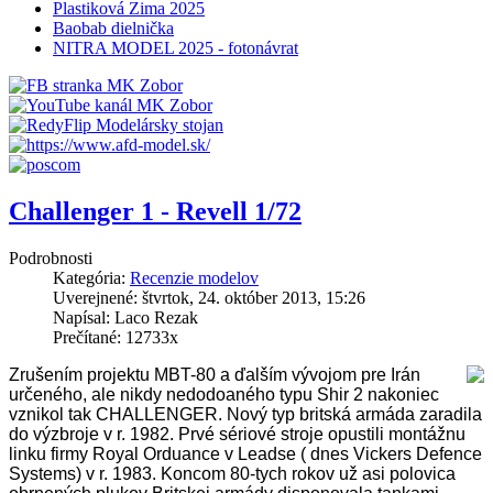
Plastiková Zima 2025
Baobab dielnička
NITRA MODEL 2025 - fotonávrat
Challenger 1 - Revell 1/72
Podrobnosti
Kategória:
Recenzie modelov
Uverejnené: štvrtok, 24. október 2013, 15:26
Napísal: Laco Rezak
Prečítané: 12733x
Zrušením projektu MBT-80 a ďalším vývojom pre Irán
určeného, ale nikdy nedodoaného typu Shir 2 nakoniec
vznikol tak CHALLENGER. Nový typ britská armáda zaradila
do výzbroje v r. 1982. Prvé sériové stroje opustili montážnu
linku firmy Royal Orduance v Leadse ( dnes Vickers Defence
Systems) v r. 1983. Koncom 80-tych rokov už asi polovica