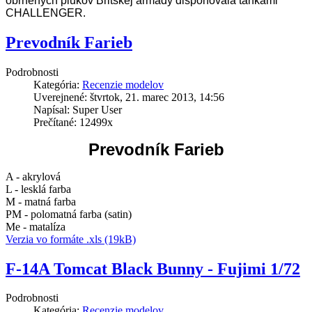
obrnených plukov Britskej armády disponovala tankami
CHALLENGER.
Prevodník Farieb
Podrobnosti
Kategória:
Recenzie modelov
Uverejnené: štvrtok, 21. marec 2013, 14:56
Napísal: Super User
Prečítané: 12499x
Prevodník Farieb
A - akrylová
L - lesklá farba
M - matná farba
PM - polomatná farba (satin)
Me - matalíza
Verzia vo formáte .xls (19kB)
F-14A Tomcat Black Bunny - Fujimi 1/72
Podrobnosti
Kategória:
Recenzie modelov