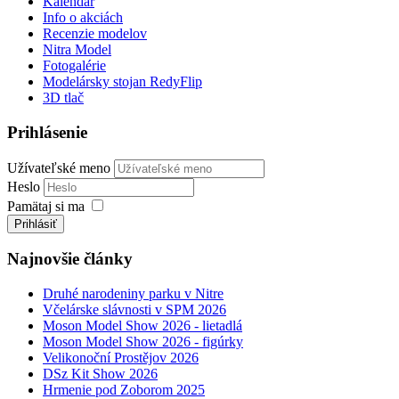
Kalendár
Info o akciách
Recenzie modelov
Nitra Model
Fotogalérie
Modelársky stojan RedyFlip
3D tlač
Prihlásenie
Užívateľské meno
Heslo
Pamätaj si ma
Prihlásiť
Najnovšie články
Druhé narodeniny parku v Nitre
Včelárske slávnosti v SPM 2026
Moson Model Show 2026 - lietadlá
Moson Model Show 2026 - figúrky
Velikonoční Prostějov 2026
DSz Kit Show 2026
Hrmenie pod Zoborom 2025