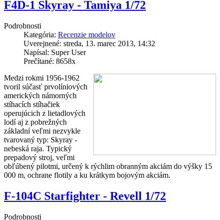
F4D-1 Skyray - Tamiya 1/72
Podrobnosti
Kategória:
Recenzie modelov
Uverejnené: streda, 13. marec 2013, 14:32
Napísal: Super User
Prečítané: 8658x
Medzi rokmi 1956-1962
tvoril súčasť prvolíniových
amerických námorných
stíhacích stíhačiek
operujúcich z lietadlových
lodí aj z pobrežných
základní veľmi nezvykle
tvarovaný typ: Skyray -
nebeská raja. Typický
prepadový stroj, veľmi
obľúbený pilotmi, určený k rýchlim obranným akciám do výšky 15
000 m, ochrane flotily a ku krátkym bojovým akciám.
F-104C Starfighter - Revell 1/72
Podrobnosti