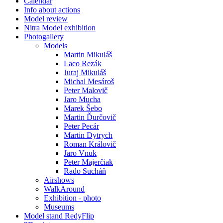
Calendar
Info about actions
Model review
Nitra Model exhibition
Photogallery
Models
Martin Mikuláš
Laco Rezák
Juraj Mikuláš
Michal Mesároš
Peter Malovič
Jaro Mucha
Marek Šebo
Martin Ďurčovič
Peter Pecár
Martin Dytrych
Roman Královič
Jaro Vnuk
Peter Majerčiak
Rado Sucháň
Airshows
WalkAround
Exhibition - photo
Museums
Model stand RedyFlip