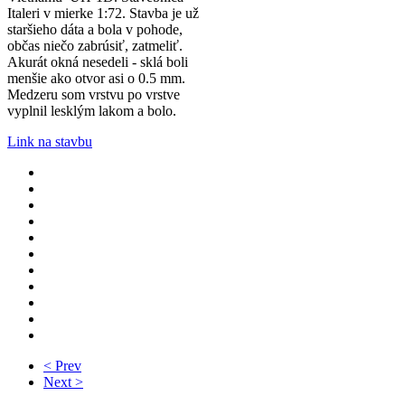
Italeri v mierke 1:72. Stavba je už
staršieho dáta a bola v pohode,
občas niečo zabrúsiť, zatmeliť.
Akurát okná nesedeli - sklá boli
menšie ako otvor asi o 0.5 mm.
Medzeru som vrstvu po vrstve
vyplnil lesklým lakom a bolo.
Link na stavbu
< Prev
Next >