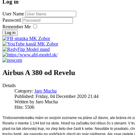
Log in
User Name
Password
Remember Me
Log in
Airbus A 380 od Revelu
Details
Category:
Jaro Mucha
Published: Friday, 04 December 2020 21:44
Written by Jaro Mucha
Hits: 5506
Tristoosemdesiatku mám vo svojom zozname na pláne už dávno, ale bránia mi zat
Revelu v mierke 1:144 bol na stole. Hneď na začiatku bol rébus čo s oknami. V tru
plast na tak obrovský trup, no zlep tieto dve časti k sebe. Neustále to praskalo, 
trochu tvrdé, ale napodiv po vodičkách zliezli do spár nádherne. Ale zase niekde 