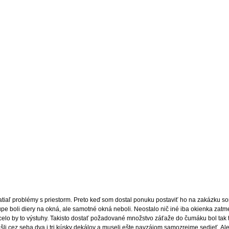
iaľ problémy s priestorm. Preto keď som dostal ponuku postaviť ho na zakázku so
pe boli diery na okná, ale samotné okná neboli. Neostalo nič iné iba okienka zatmel
chcelo by to výstuhy. Takisto dostať požadované množstvo záťaže do čumáku bol tak tr
išli cez seba dva i tri kúsky dekálov a museli ešte navzájom samozrejme sedieť. Ale