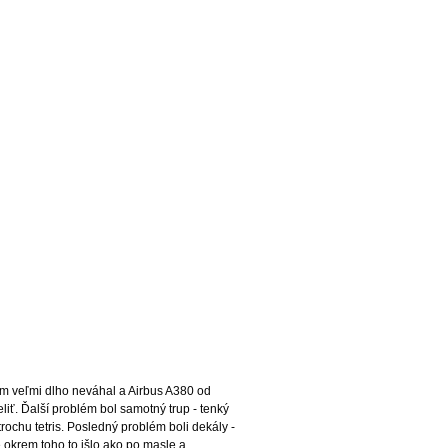
m veľmi dlho neváhal a Airbus A380 od 
iť. Ďalší problém bol samotný trup - tenký 
ochu tetris. Posledný problém boli dekály - 
 okrem toho to išlo ako po masle a 