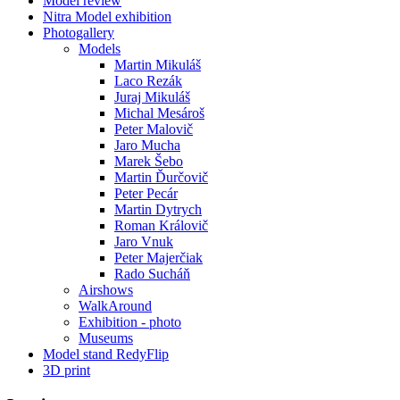
Model review
Nitra Model exhibition
Photogallery
Models
Martin Mikuláš
Laco Rezák
Juraj Mikuláš
Michal Mesároš
Peter Malovič
Jaro Mucha
Marek Šebo
Martin Ďurčovič
Peter Pecár
Martin Dytrych
Roman Královič
Jaro Vnuk
Peter Majerčiak
Rado Sucháň
Airshows
WalkAround
Exhibition - photo
Museums
Model stand RedyFlip
3D print