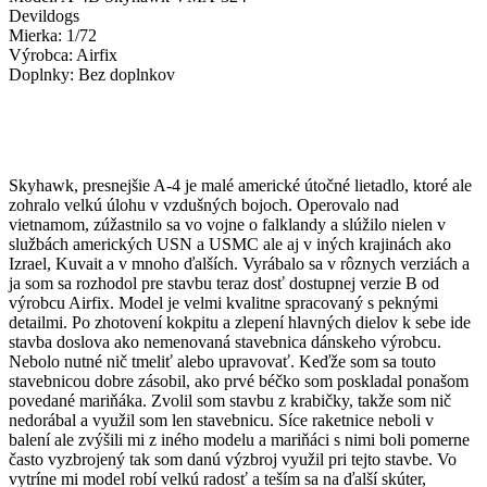
Devildogs
Mierka: 1/72
Výrobca: Airfix
Doplnky: Bez doplnkov
Skyhawk, presnejšie A-4 je malé americké útočné lietadlo, ktoré ale
zohralo velkú úlohu v vzdušných bojoch. Operovalo nad
vietnamom, zúžastnilo sa vo vojne o falklandy a slúžilo nielen v
službách amerických USN a USMC ale aj v iných krajinách ako
Izrael, Kuvait a v mnoho ďalších. Vyrábalo sa v rôznych verziách a
ja som sa rozhodol pre stavbu teraz dosť dostupnej verzie B od
výrobcu Airfix. Model je velmi kvalitne spracovaný s peknými
detailmi. Po zhotovení kokpitu a zlepení hlavných dielov k sebe ide
stavba doslova ako nemenovaná stavebnica dánskeho výrobcu.
Nebolo nutné nič tmeliť alebo upravovať. Keďže som sa touto
stavebnicou dobre zásobil, ako prvé béčko som poskladal ponašom
povedané mariňáka. Zvolil som stavbu z krabičky, takže som nič
nedorábal a využil som len stavebnicu. Síce raketnice neboli v
balení ale zvýšili mi z iného modelu a mariňáci s nimi boli pomerne
často vyzbrojený tak som danú výzbroj využil pri tejto stavbe. Vo
vytríne mi model robí velkú radosť a teším sa na ďalší skúter,