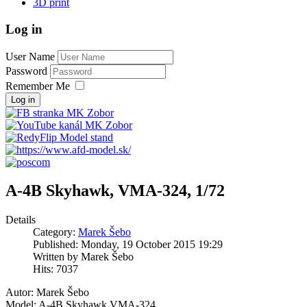
3D print
Log in
User Name
Password
Remember Me
Log in
A-4B Skyhawk, VMA-324, 1/72
Details
Category:
Marek Šebo
Published: Monday, 19 October 2015 19:29
Written by Marek Šebo
Hits: 7037
Autor: Marek Šebo
Model: A-4B Skyhawk VMA-324