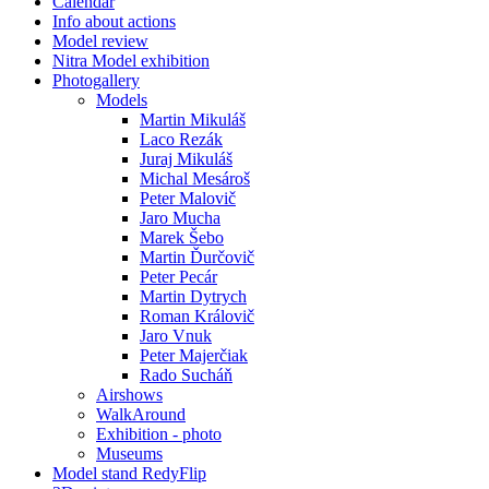
Calendar
Info about actions
Model review
Nitra Model exhibition
Photogallery
Models
Martin Mikuláš
Laco Rezák
Juraj Mikuláš
Michal Mesároš
Peter Malovič
Jaro Mucha
Marek Šebo
Martin Ďurčovič
Peter Pecár
Martin Dytrych
Roman Královič
Jaro Vnuk
Peter Majerčiak
Rado Sucháň
Airshows
WalkAround
Exhibition - photo
Museums
Model stand RedyFlip