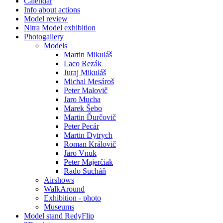
Calendar
Info about actions
Model review
Nitra Model exhibition
Photogallery
Models
Martin Mikuláš
Laco Rezák
Juraj Mikuláš
Michal Mesároš
Peter Malovič
Jaro Mucha
Marek Šebo
Martin Ďurčovič
Peter Pecár
Martin Dytrych
Roman Královič
Jaro Vnuk
Peter Majerčiak
Rado Sucháň
Airshows
WalkAround
Exhibition - photo
Museums
Model stand RedyFlip