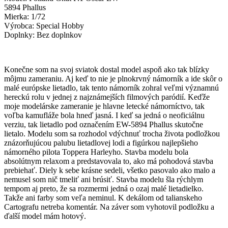
5894 Phallus
Mierka: 1/72
Výrobca: Special Hobby
Doplnky: Bez doplnkov
Konečne som na svoj sviatok dostal model aspoň ako tak blízky
môjmu zameraniu. Aj keď to nie je plnokrvný námorník a ide skôr o
malé európske lietadlo, tak tento námorník zohral veľmi významnú
hereckú rolu v jednej z najznámejších filmových paródií. Keďže
moje modelárske zameranie je hlavne letecké námorníctvo, tak
voľba kamufláže bola hneď jasná. I keď sa jedná o neoficiálnu
verziu, tak lietadlo pod označením EW-5894 Phallus skutočne
lietalo. Modelu som sa rozhodol vdýchnuť trocha života podložkou
znázorňujúcou palubu lietadlovej lodi a figúrkou najlepšieho
námorného pilota Toppera Harleyho. Stavba modelu bola
absolútnym relaxom a predstavovala to, ako má pohodová stavba
prebiehať. Diely k sebe krásne sedeli, všetko pasovalo ako malo a
nemusel som nič tmeliť ani brúsiť. Stavba modelu šla rýchlym
tempom aj preto, že sa rozmermi jedná o ozaj malé lietadielko.
Takže ani farby som veľa neminul. K dekálom od talianskeho
Cartografu netreba komentár. Na záver som vyhotovil podložku a
ďalší model mám hotový.