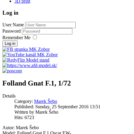
3D print
Log in
User Name
Password
Remember Me
Log in
Folland Gnat F.1, 1/72
Details
Category:
Marek Šebo
Published: Sunday, 25 September 2016 13:51
Written by Marek Šebo
Hits: 6723
Autor: Marek Šebo
Model: Folland Gnat F.1 Oscar EW-