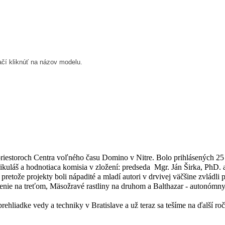
ačí kliknúť na názov modelu.
 priestoroch Centra voľného času Domino v Nitre. Bolo prihlásených 25 
ikuláš a hodnotiaca komisia v zložení: predseda  Mgr. Ján Širka, PhD. a
etože projekty boli nápadité a mladí autori v drvivej väčšine zvládli p
učenie na treťom, Mäsožravé rastliny na druhom a Balthazar - autonóm
hliadke vedy a techniky v Bratislave a už teraz sa tešíme na ďalší ročn