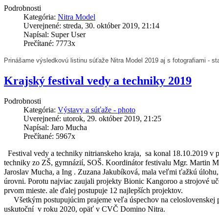
Podrobnosti
Kategória:
Nitra Model
Uverejnené: streda, 30. október 2019, 21:14
Napísal: Super User
Prečítané: 7773x
Prinášame výsledkovú listinu súťaže Nitra Model 2019 aj s fotografiami - st
Krajský festival vedy a techniky 2019
Podrobnosti
Kategória:
Výstavy a súťaže - photo
Uverejnené: utorok, 29. október 2019, 21:25
Napísal: Jaro Mucha
Prečítané: 5967x
  Festival vedy a techniky nitrianskeho kraja,  sa konal 18.10.2019 v
techniky zo ZŠ, gymnázií, SOŠ.
 Koordinátor festivalu Mgr. Martin M
Jaroslav Mucha, a Ing . Zuzana Jakubíková, mala veľmi ťažkú úlohu, pr
úrovni. Porotu najviac zaujali projekty Bionic Kangoroo a strojové 
prvom mieste. ale ďalej postupuje 12 najlepších projektov.
     Všetkým postupujúcim prajeme veľa úspechov na celoslovenskej pre
 Vybrať 
uskutoční  v roku 2020, opäť v CVČ Domino Nitra.
dvanásť 