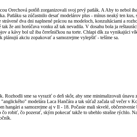
bcou Orechová potôň zorganizovali svoj prvý patlák. A Aby to nebol iba 
ka. Patláku sa zúčastnilo desať modelárov plus - mínus neaký ten kus,
ne strávené dva dni naplnené prácou na modeloch, konzultáciami a rozho
né tak že ani horúčava vonku až tak nevadila. V dosahu bola ja reštaurá
jov a kávy bol už iba čerešničkou na torte. Chlapi dík za vynikajúci ví
k plánujú akciu zopakovať a samozrejme vylepšiť - tešíme sa.
. Rozhodli sme sa vyraziť o deň skôr, aby sme minimalizovali únavu z 
tli "anglického" modelára Laca Hančára a tak súťaž začala už večer v 
 hangári a samozrejme aj v Il - 18. Počasie mali skvelé, občerstvenie
 čo robiť, čo pozerať, ským pokecať takže to ubehlo strašne rýchlo. 
očník.