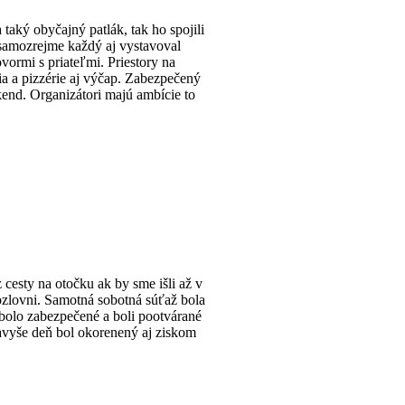
taký obyčajný patlák, tak ho spojili
 samozrejme každý aj vystavoval
vormi s priateľmi. Priestory na
cia a pizzérie aj výčap. Zabezpečený
kend. Organizátori majú ambície to
cesty na otočku ak by sme išli až v
Kozlovni. Samotná sobotná súťaž bola
 bolo zabezpečené a boli pootvárané
Navyše deň bol okorenený aj ziskom