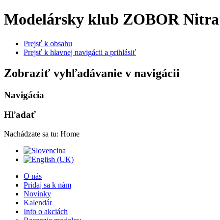
Modelársky klub ZOBOR Nitra
Prejsť k obsahu
Prejsť k hlavnej navigácii a prihlásiť
Zobraziť vyhľadávanie v navigácii
Navigácia
Hľadať
Nachádzate sa tu:
Home
O nás
Pridaj sa k nám
Novinky
Kalendár
Info o akciách