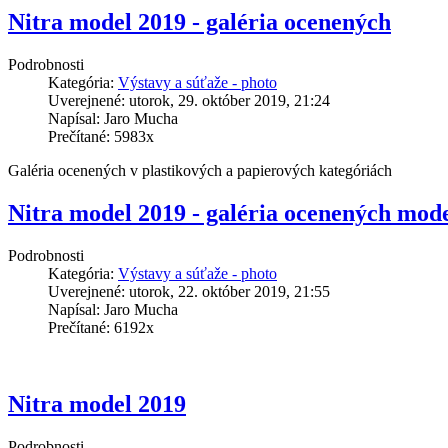
projektov, 
Nitra model 2019 - galéria ocenených
ktoré 
postúpia 
Podrobnosti
ďalej  
Kategória:
Výstavy a súťaže - photo
do 
Uverejnené: utorok, 29. október 2019, 21:24
celoslovens
Napísal: Jaro Mucha
prehliadky 
Prečítané: 5983x
bolo 
náročné, 
Galéria ocenených v plastikových a papierových kategóriách
pretože 
všetky 
Nitra model 2019 - galéria ocenených mod
projekty 
mali 
Podrobnosti
ako 
Kategória:
Výstavy a súťaže - photo
sa 
Uverejnené: utorok, 22. október 2019, 21:55
hovorí 
Napísal: Jaro Mucha
" 
Prečítané: 6192x
niečo 
do 
seba" 
-  
Nitra model 2019
jednoducho,
nápady 
Podrobnosti