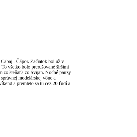
 Cabaj - Čápor. Začiatok bol už v
. To všetko bolo prerušované širšími
om zo šteňaťa zo Svijan. Nočné pauzy
j správnej modelárskej vône a
 víkend a premlelo sa tu cez 20 ľudí a