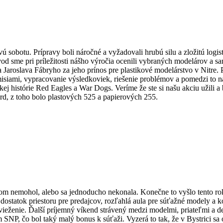
vú sobotu. Prípravy boli náročné a vyžadovali hrubú silu a zložitú logis
vod sme pri príležitosti nášho výročia ocenili vybraných modelárov a 
a Jaroslava Fábryho za jeho prínos pre plastikové modelárstvo v Nitre. P
misiami, vypracovanie výsledkoviek, riešenie problémov a pomedzi to n
 histórie Red Eagles a War Dogs. Veríme že ste si našu akciu užili a b
ord, z toho bolo plastových 525 a papierových 255.
om nemohol, alebo sa jednoducho nekonala. Konečne to vyšlo tento ro
dostatok priestoru pre predajcov, rozľahlá aula pre súťažné modely a 
svieženie. Ďalší príjemný víkend strávený medzi modelmi, priateľmi a 
SNP, čo bol taký malý bonus k súťaži. Vyzerá to tak, že v Bystrici sa