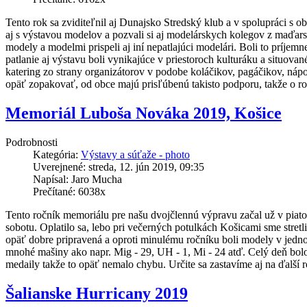
Tento rok sa zviditeľnil aj Dunajsko Stredský klub a v spolupráci s o
aj s výstavou modelov a pozvali si aj modelárskych kolegov z maďars
modely a modelmi prispeli aj iní nepatlajúci modelári. Boli to príjem
patlanie aj výstavu boli vynikajúce v priestoroch kulturáku a situova
katering zo strany organizátorov v podobe koláčikov, pagáčikov, nápo
opäť zopakovať, od obce majú prisľúbenú takisto podporu, takže o ro
Memoriál Luboša Nováka 2019, Košice
Podrobnosti
Kategória:
Výstavy a súťaže - photo
Uverejnené: streda, 12. jún 2019, 09:35
Napísal: Jaro Mucha
Prečítané: 6038x
Tento ročník memoriálu pre našu dvojčlennú výpravu začal už v piatok
sobotu. Oplatilo sa, lebo pri večerných potulkách Košicami sme stre
opäť dobre pripravená a oproti minulému ročníku boli modely v jednom
mnohé mašiny ako napr. Mig - 29, UH - 1, Mi - 24 atď. Celý deň bolo
medaily takže to opäť nemalo chybu. Určite sa zastavíme aj na ďalší r
Šalianske Hurricany 2019