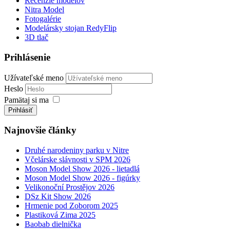
Recenzie modelov
Nitra Model
Fotogalérie
Modelársky stojan RedyFlip
3D tlač
Prihlásenie
Užívateľské meno
Heslo
Pamätaj si ma
Prihlásiť
Najnovšie články
Druhé narodeniny parku v Nitre
Včelárske slávnosti v SPM 2026
Moson Model Show 2026 - lietadlá
Moson Model Show 2026 - figúrky
Velikonoční Prostějov 2026
DSz Kit Show 2026
Hrmenie pod Zoborom 2025
Plastiková Zima 2025
Baobab dielnička