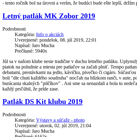
- tento ročník bol na úrovni a verím, že budúci bude ešte lepší, držím 
Letný patlák MK Zobor 2019
Podrobnosti
Kategória:
Info o akciách
Uverejnené: pondelok, 08. júl 2019, 22:01
Napísal: Jaro Mucha
Prečítané: 5940x
Júl sa v našom klube nesie tradične v duchu letného patláku. Uplynulý
piatok na poludnie a miesta pre patlačov sa začali plniť. Tempo patla
debatami, prestávkami na jedlo, kávičku, pivečko či cigáro. Súčasťo
boli "dle chuti každého soudruha" nocľah na blízkom ranči, v aute, p
burácania skalných "pilčíkov" . Ani sme sa nenazdali a bola tu nedeľa,
každý prsľúbil, že príde zase.
Patlák DS Kit klubu 2019
Podrobnosti
Kategória:
Výstavy a súťaže - photo
Uverejnené: utorok, 02. júl 2019, 21:04
Napísal: Jaro Mucha
Prečítané: 6162x