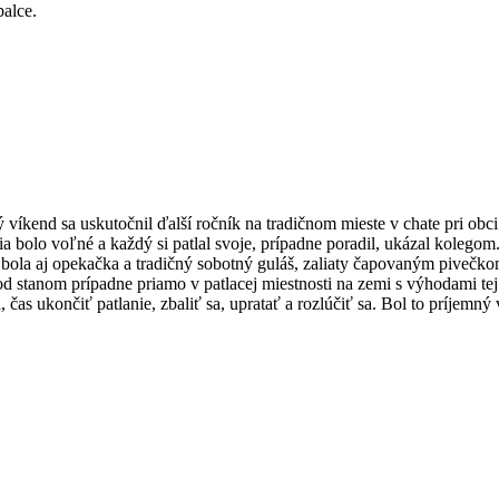
palce.
 víkend sa uskutočnil ďalší ročník na tradičnom mieste v chate pri obci
nia bolo voľné a každý si patlal svoje, prípadne poradil, ukázal kolegom
u bola aj opekačka a tradičný sobotný guláš, zaliaty čapovaným pivečk
od stanom prípadne priamo v patlacej miestnosti na zemi s výhodami te
 čas ukončiť patlanie, zbaliť sa, upratať a rozlúčiť sa. Bol to príjemný