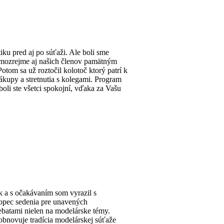
tiku pred aj po súťaži. Ale boli sme
samozrejme aj našich členov pamätným
otom sa už roztočil kolotoč ktorý patrí k
ákupy a stretnutia s kolegami. Program
oli ste všetci spokojní, vďaka za Vašu
k a s očakávaním som vyrazil s
kopec sedenia pre unavených
debatami nielen na modelárske témy.
 obnovuje tradícia modelárskej súťaže