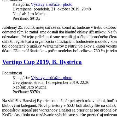
a 
Kategória:
Výstavy a súťaže - photo
hodiny 
Uverejnené: pondelok, 21. október 2019, 20:48
strávené 
Napísal: Jaro Mucha
pri 
Prečítané: 6912x
ich 
realizácii.
Jubilejný 25. ročník našej súťaže sa konal už tradične v tretiu októbro
odmeneí tým že zatiaľ sme dostali iba kladné ohlasy účasníkov. Na ú
odznakom. Pri tejto príležitosti sme ocenili aj nášho dlhoročného člen
súťaži: registrácai a organizácia súťažiacich, hodnotenie modelov ko
bol obohatený o ukážky Wargamerov z Nitry, vojakov a klubu vojenskej
účasť. Ešte malá štatistika - počet modelov bol celkovo 780 čo je rek
Vertigo Cup 2019, B. Bystrica
Podrobnosti
Kategória:
Výstavy a súťaže - photo
Uverejnené: streda, 18. september 2019, 22:36
Napísal: Jaro Mucha
Prečítané: 5970x
Na súťaži v Banskej Bystrici som už pár pekných rokov nebol, buď s
klubovými kolegami. Nové priestory v SZU boli akoby šité na súťaž, 
modelárov, separé pre workshopy a našiel sa priestor aj pre drobné o
Keďže času bolo na rozdávanie vybehli sme si ešte pozrieť aj múzeum 