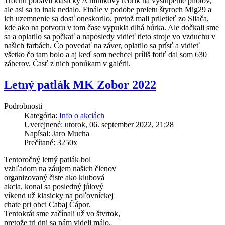
Trochu pobavil klasický A hliníkový rebrík na vystúpenie pilotov,
ale asi sa to inak nedalo. Finále v podobe preletu štyroch Mig29 a
ich uzemnenie sa dosť oneskorilo, pretož mali priletieť zo Sliača,
kde ako na potvoru v tom čase vypukla dlhá búrka. Ale dočkali sme
sa a oplatilo sa počkať a naposledy vidieť tieto stroje vo vzduchu v
našich farbách. Čo povedať na záver, oplatilo sa prísť a vidieť
všetko čo tam bolo a aj keď som nechcel príliš fotiť dal som 630
záberov. Časť z nich ponúkam v galérii.
Letný patlák MK Zobor 2022
Podrobnosti
Kategória:
Info o akciách
Uverejnené: utorok, 06. september 2022, 21:28
Napísal: Jaro Mucha
Prečítané: 3250x
Tentoročný letný patlák bol
vzhľadom na záujem našich členov
organizovaný čiste ako klubová
akcia. konal sa posledný júlový
víkend už klasicky na poľovníckej
chate pri obci Cabaj Čápor.
Tentokrát sme začínali už vo štvrtok,
pretože tri dni sa nám videli málo.