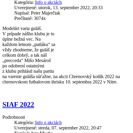
Kategória:
Info o akciách
Uverejnené: utorok, 13. september 2022, 20:33
Napísal: Peter Majerčiak
Prečítané: 3074x
Modelári varia guláš.
V prípade nášho klubu je to
úplne bežná vec. Na
každom letnom „patláku“ sa
vždy zhodneme, že guláš je
celkom dobrý, a tak náš
„precceda“ Mišo Mesároš
po odobrení ostatnými
z klubu prihlásil našu partiu
na varenie guláša súťažne, na akcii Chrenovský kotlík 2022 na
chrenovskom futbalovom ihrisku 10. septembra 2022 v Nitre.
SIAF 2022
Podrobnosti
Kategória:
Info o akciách
Uverejnené: streda, 07. september 2022, 20:47