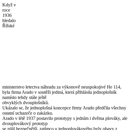
Když v
roce
1936
hledalo
Říšské
ministerstvo letectva náhradu za výkonově neuspokojivé He 114,
byla firma Arado v soutěži jediná, která přihlásila jednoplošník
namísto tehdy stále ještě
obvyklých dvouplošníků.
Ukázalo se, že jednoplošná koncepce firmy Arado předčila všechny
ostatní uchazeče o zakázku.
Arado v létě 1937 postavilo prototypy s jedním i dvěma plováky, ale
dvouplovákový prototyp
se zdál bezpečnější, zatímco u jednoplovákového byly obavy z