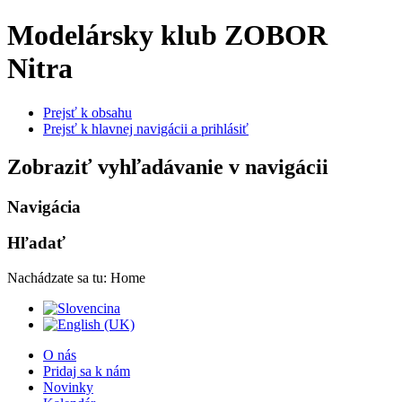
Modelársky klub ZOBOR
Nitra
Prejsť k obsahu
Prejsť k hlavnej navigácii a prihlásiť
Zobraziť vyhľadávanie v navigácii
Navigácia
Hľadať
Nachádzate sa tu:
Home
O nás
Pridaj sa k nám
Novinky