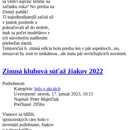
sa všetci najviac tešíme na
začiatku roka? No predsa na
Zimný patlák!
Tí najodhodlanejší začali už
v piatok poobede a
pokračovali až do nedele,
inak sa počet modelárov s
ich stavebným nadšením
priebežne menil.
Tohtoročná 6. zimná edícia bola predsa len v pár aspektoch...no,
nenazval by som to unikátnou...ale mala pár osviežujúcich noviniek.
Zimná klubová súťaž žiakov 2022
Podrobnosti
Kategória:
Info o akciách
Uverejnené: utorok, 17. január 2023, 10:15
Napísal: Peter Majerčiak
Prečítané: 2956x
Vianoce sa blížili,
sponzorských cien bolo v
inventári požehnane, žiakov
v našom krúžku