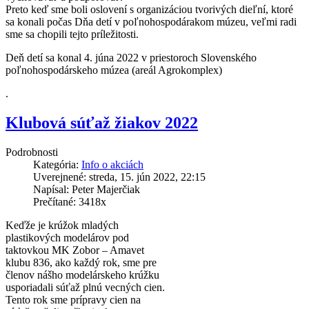
Preto keď sme boli oslovení s organizáciou tvorivých dieľní, ktoré
sa konali počas Dňa detí v poľnohospodárakom múzeu, veľmi radi
sme sa chopili tejto príležitosti.
Deň detí sa konal 4. júna 2022 v priestoroch Slovenského
poľnohospodárskeho múzea (areál Agrokomplex)
.
Klubová súťaž žiakov 2022
Podrobnosti
Kategória:
Info o akciách
Uverejnené: streda, 15. jún 2022, 22:15
Napísal: Peter Majerčiak
Prečítané: 3418x
Keďže je krúžok mladých
plastikových modelárov pod
taktovkou MK Zobor – Amavet
klubu 836, ako každý rok, sme pre
členov nášho modelárskeho krúžku
usporiadali súťaž plnú vecných cien.
Tento rok sme prípravy cien na