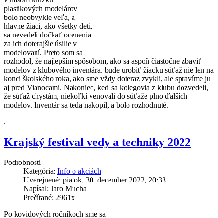
plastikových modelárov
bolo neobvykle veľa, a
hlavne žiaci, ako všetky deti,
sa nevedeli dočkať ocenenia
za ich doterajšie úsilie v
modelovaní. Preto som sa
rozhodol, že najlepším spôsobom, ako sa aspoň čiastočne zbaviť
modelov z klubového inventára, bude urobiť žiacku súťaž nie len na
konci školského roka, ako sme vždy doteraz zvykli, ale spravíme ju
aj pred Vianocami. Nakoniec, keď sa kolegovia z klubu dozvedeli,
že súťaž chystám, niekoľkí venovali do súťaže plno ďalších
modelov. Inventár sa teda nakopil, a bolo rozhodnuté.
.
Krajský festival vedy a techniky 2022
Podrobnosti
Kategória:
Info o akciách
Uverejnené: piatok, 30. december 2022, 20:33
Napísal: Jaro Mucha
Prečítané: 2961x
Po kovidových ročníkoch sme sa