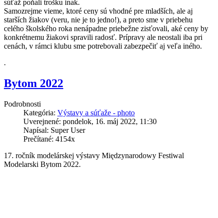
súťaž poňali trošku inak.
Samozrejme vieme, ktoré ceny sú vhodné pre mladších, ale aj
starších žiakov (veru, nie je to jedno!), a preto sme v priebehu
celého školského roka nenápadne priebežne zisťovali, aké ceny by
konkrétnemu žiakovi spravili radosť. Prípravy ale neostali iba pri
cenách, v rámci klubu sme potrebovali zabezpečiť aj veľa iného.
.
Bytom 2022
Podrobnosti
Kategória:
Výstavy a súťaže - photo
Uverejnené: pondelok, 16. máj 2022, 11:30
Napísal: Super User
Prečítané: 4154x
17. ročník modelárskej výstavy Międzynarodowy Festiwal
Modelarski Bytom 2022.