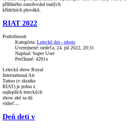
přílišného zanořování malých
křídelních plováků.
RIAT 2022
Podrobnosti
Kategória:
Letecké dni - photo
Uverejnené: nedeľa, 24. júl 2022, 20:31
Napísal: Super User
Prečítané: 4201x
Letecká show Royal
International Air
Tattoo (v skratke
RIAT) je jedna z
najlepších leteckých
show aké sa dá
vidieť....
Deň detí v