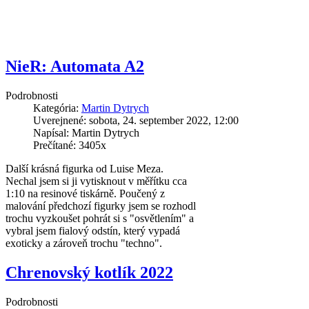
NieR: Automata A2
Podrobnosti
Kategória:
Martin Dytrych
Uverejnené: sobota, 24. september 2022, 12:00
Napísal: Martin Dytrych
Prečítané: 3405x
Další krásná figurka od Luise Meza.
Nechal jsem si ji vytisknout v měřítku cca
1:10 na resinové tiskárně. Poučený z
malování předchozí figurky jsem se rozhodl
trochu vyzkoušet pohrát si s "osvětlením" a
vybral jsem fialový odstín, který vypadá
exoticky a zároveň trochu "techno".
Chrenovský kotlík 2022
Podrobnosti