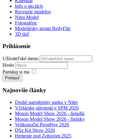
Kalendár
Info o akciách
Recenzie modelov
Nitra Model
Fotogalérie
Modelársky stojan RedyFlip
3D tlač
Prihlásenie
Užívateľské meno
Heslo
Pamätaj si ma
Prihlásiť
Najnovšie články
Druhé narodeniny parku v Nitre
Včelárske slávnosti v SPM 2026
Moson Model Show 2026 - lietadlá
Moson Model Show 2026 - figúrky
Velikonoční Prostějov 2026
DSz Kit Show 2026
Hrmenie pod Zoborom 2025