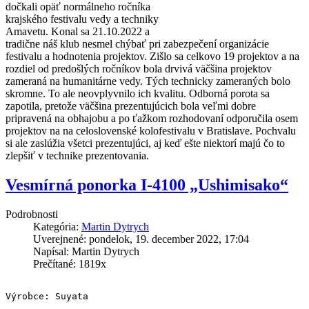
dočkali opäť normálneho ročníka
krajského festivalu vedy a techniky
Amavetu. Konal sa 21.10.2022 a
tradične náš klub nesmel chýbať pri zabezpečení organizácie
festivalu a hodnotenia projektov. Zišlo sa celkovo 19 projektov a na
rozdiel od predošlých ročníkov bola drvivá väčšina projektov
zameraná na humanitárne vedy. Tých technicky zameraných bolo
skromne. To ale neovplyvnilo ich kvalitu. Odborná porota sa
zapotila, pretože väčšina prezentujúcich bola veľmi dobre
pripravená na obhajobu a po ťažkom rozhodovaní odporučila osem
projektov na na celoslovenské kolofestivalu v Bratislave. Pochvalu
si ale zaslúžia všetci prezentujúci, aj keď ešte niektorí majú čo to
zlepšiť v technike prezentovania.
Vesmírná ponorka I-4100 „Ushimisako“
Podrobnosti
Kategória:
Martin Dytrych
Uverejnené: pondelok, 19. december 2022, 17:04
Napísal: Martin Dytrych
Prečítané: 1819x