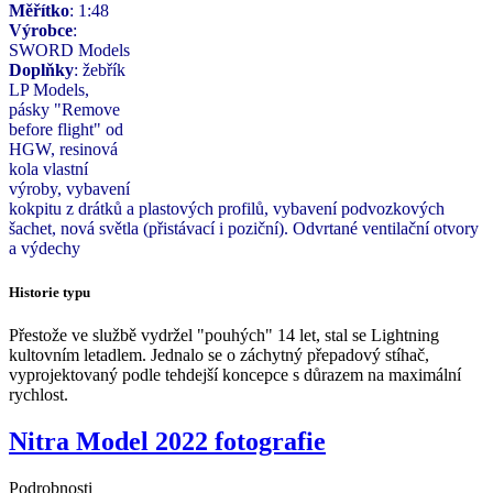
Měřítko
: 1:48
Výrobce
:
SWORD Models
Doplňky
: žebřík
LP Models,
pásky "Remove
before flight" od
HGW, resinová
kola vlastní
výroby, vybavení
kokpitu z drátků a plastových profilů, vybavení podvozkových
šachet, nová světla (přistávací i poziční). Odvrtané ventilační otvory
a výdechy
Historie typu
Přestože ve službě vydržel "pouhých" 14 let, stal se Lightning
kultovním letadlem.
Jednalo se o záchytný přepadový stíhač,
vyprojektovaný podle tehdejší koncepce s důrazem na maximální
rychlost.
Nitra Model 2022 fotografie
Podrobnosti