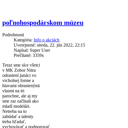
poľnohospodárskom múzeu
Podrobnosti
Kategória:
Info o akciách
Uverejnené: streda, 22. jún 2022, 22:15
Napísal: Super User
Prečítané: 3359x
Teraz sme síce všetci
v MK Zobor Nitra
odrastení junáci vo
vrcholnej forme a
hlavami obrastenými
vlasmi na tri
parochne, ale aj my
sme raz začínali ako
mladí modelári.
Netreba na to
zabúdať a talenty
treba hľadať,
vychovávať a podporovať.