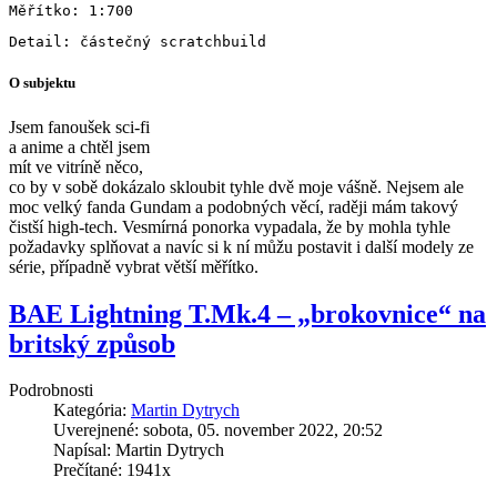
O subjektu
Jsem fanoušek sci-fi
a anime a chtěl jsem
mít
ve vitríně něco,
co by v sobě dokázalo skloubit tyhle dvě moje vášně. Nejsem ale
moc velký fanda Gun
dam a podobných věcí, raději mám takový
čistší high-tech. Vesmírná ponorka vypadala, že by mohla tyhle
požadavky splňovat a navíc si k ní můžu postavit i další modely ze
série, případně vybrat větší měřítko.
BAE Lightning T.Mk.4 – „brokovnice“ na
britský způsob
Podrobnosti
Kategória:
Martin Dytrych
Uverejnené: sobota, 05. november 2022, 20:52
Napísal: Martin Dytrych
Prečítané: 1941x