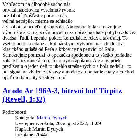
Vzhľadom na dlhodobé sucho nás
privítal napolovicu vyschnutý rybník
bez labutí. Našťastie počasie nás
veľmi netrápilo, mierne sa schladilo
a v sobotu a nedeľu aj zapršalo. Atmosféra bola samozrejme
výborná a spolu aj s očumovačmi sa občas na chate pohybovalo cez
dvadsať ľudí. Lepenie, pokec, konzultácie, relax a tak ďalej. To
všetko bolo striedané aj kulinárskymi výtvormi našich členov,
klasického guláša od Peťa a krkovice na panvici od Paľa.
Samozrejme pomedzi to opekačka apodobne a to všetko poriadne
zaliate či už minerálkou, či dobrým čapákom. Ale aj napriek
predĺženiu o jeden deň to ubehlo strašne rýchlo a bola nedeľa - to
bol signál na zbalenie výbavy a modelov, upratanie chaty a odchod
opäť do do reality všedných dní.
Arado Ar 196A-3, bitevní loď Tirpitz
(Revell, 1:32)
Podrobnosti
Kategória:
Martin Dytrych
Uverejnené: sobota, 20. august 2022, 18:09
Napísal: Martin Dytrych
Prečítané: 2044x