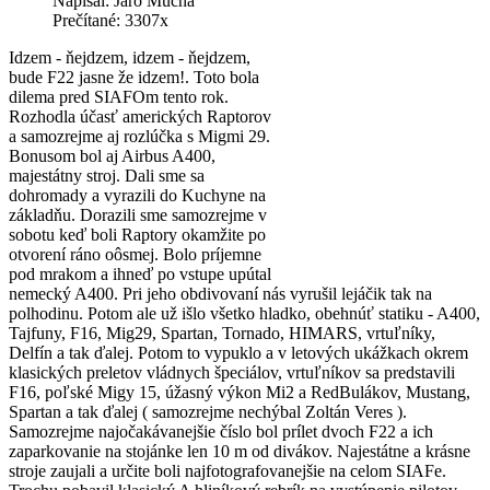
Napísal: Jaro Mucha
Prečítané: 3307x
Idzem - ňejdzem, idzem - ňejdzem,
bude F22 jasne že idzem!. Toto bola
dilema pred SIAFOm tento rok.
Rozhodla účasť amerických Raptorov
a samozrejme aj rozlúčka s Migmi 29.
Bonusom bol aj Airbus A400,
majestátny stroj. Dali sme sa
dohromady a vyrazili do Kuchyne na
základňu. Dorazili sme samozrejme v
sobotu keď boli Raptory okamžite po
otvorení ráno oôsmej. Bolo príjemne
pod mrakom a ihneď po vstupe upútal
nemecký A400. Pri jeho obdivovaní nás vyrušil lejáčik tak na
polhodinu. Potom ale už išlo všetko hladko, obehnúť statiku - A400,
Tajfuny, F16, Mig29, Spartan, Tornado, HIMARS, vrtuľníky,
Delfín a tak ďalej. Potom to vypuklo a v letových ukážkach okrem
klasických preletov vládnych špeciálov, vrtuľníkov sa predstavili
F16, poľské Migy 15, úžasný výkon Mi2 a RedBulákov, Mustang,
Spartan a tak ďalej ( samozrejme nechýbal Zoltán Veres ).
Samozrejme najočakávanejšie číslo bol prílet dvoch F22 a ich
zaparkovanie na stojánke len 10 m od divákov. Najestátne a krásne
stroje zaujali a určite boli najfotografovanejšie na celom SIAFe.