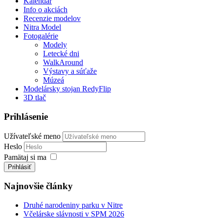
Kalendár
Info o akciách
Recenzie modelov
Nitra Model
Fotogalérie
Modely
Letecké dni
WalkAround
Výstavy a súťaže
Múzeá
Modelársky stojan RedyFlip
3D tlač
Prihlásenie
Užívateľské meno
Heslo
Pamätaj si ma
Prihlásiť
Najnovšie články
Druhé narodeniny parku v Nitre
Včelárske slávnosti v SPM 2026