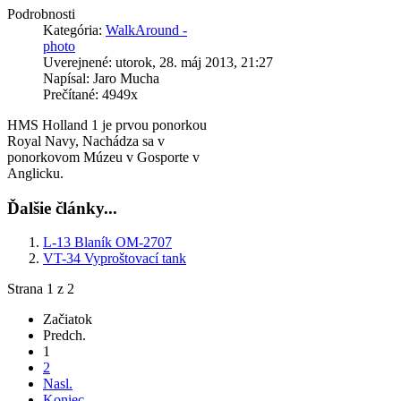
Podrobnosti
Kategória:
WalkAround -
photo
Uverejnené: utorok, 28. máj 2013, 21:27
Napísal: Jaro Mucha
Prečítané: 4949x
HMS Holland 1 je prvou ponorkou
Royal Navy, Nachádza sa v
ponorkovom Múzeu v Gosporte v
Anglicku.
Ďalšie články...
L-13 Blaník OM-2707
VT-34 Vyproštovací tank
Strana 1 z 2
Začiatok
Predch.
1
2
Nasl.
Koniec