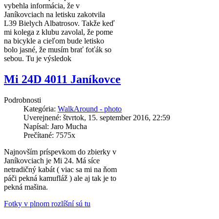
vybehla informácia, že v
Janíkovciach na letisku zakotvila
L39 Bielych Albatrosov. Takže keď
mi kolega z klubu zavolal, že pome
na bicykle a cieľom bude letisko
bolo jasné, že musím brať foťák so
sebou. Tu je výsledok
Mi 24D 4011 Janíkovce
Podrobnosti
Kategória:
WalkAround - photo
Uverejnené: štvrtok, 15. september 2016, 22:59
Napísal: Jaro Mucha
Prečítané: 7575x
Najnovším príspevkom do zbierky v
Janíkovciach je Mi 24. Má síce
netradičný kabát ( viac sa mi na ňom
páči pekná kamufláž ) ale aj tak je to
pekná mašina.
Fotky v plnom rozlíšní sú tu