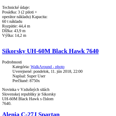
Technické údaje:
Posádka: 3 (2 piloti +
operátor nákladu) Kapacita:
60 t nákladu
Rozpätie: 44,4 m
Dĺžka: 43,9 m
Výška: 14,2 m
Sikorsky UH-60M Black Hawk 7640
Podrobnosti
Kategória:
WalkAround - photo
Uverejnené: pondelok, 11. jún 2018, 22:00
Napísal: Super User
Prečítané: 8750x
Novinka v Vzdušných silách
Slovenskej republiky je Sikorsky
UH-60M Black Hawk s číslom
7640.
Alenia C-27J Spartan