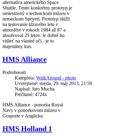
alternatíva amerického Space
Shuttle. Tento konkrétny prototyp je
umiestnený v technickom múzeu v
nemeckom Speyeri. Prototyp slúžil
na testovanie kĺzavého letu v
atmosfére v rokoch 1984 až 87 a
absolvoval 25 letov. Je dobré ho
vidieť na vlastné oči - je to
majestátny kus.
HMS Alliance
Podrobnosti
Kategória:
WalkAround - photo
Uverejnené: streda, 29. máj 2013, 21:59
Napísal: Jaro Mucha
Prečítané: 4724x
HMS Alliance - ponorka Royal
Navy v ponorkovom múzeu v
Gosporte v Anglicku
HMS Holland 1