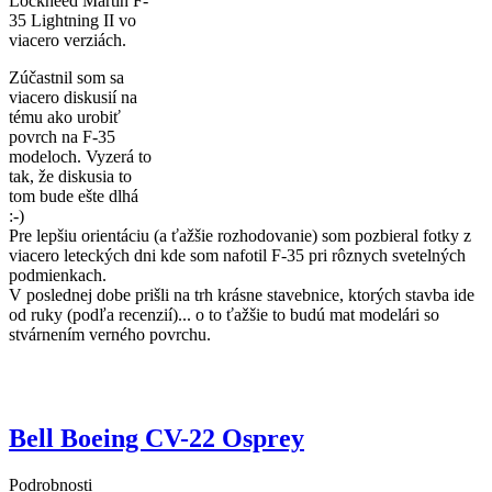
Lockheed Martin F-
35 Lightning II vo
viacero verziách.
Zúčastnil som sa
viacero diskusií na
tému ako urobiť
povrch na F-35
modeloch. Vyzerá to
tak, že diskusia to
tom bude ešte dlhá
:-)
Pre lepšiu orientáciu (a ťažšie rozhodovanie) som pozbieral fotky z
viacero leteckých dni kde som nafotil F-35 pri rôznych svetelných
podmienkach.
V poslednej dobe prišli na trh krásne stavebnice, ktorých stavba ide
od ruky (podľa recenzií)... o to ťažšie to budú mat modelári so
stvárnením verného povrchu.
Bell Boeing CV-22 Osprey
Podrobnosti