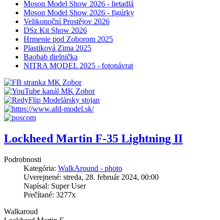
Moson Model Show 2026 - lietadlá
Moson Model Show 2026 - figúrky
Velikonoční Prostějov 2026
DSz Kit Show 2026
Hrmenie pod Zoborom 2025
Plastiková Zima 2025
Baobab dielnička
NITRA MODEL 2025 - fotonávrat
Lockheed Martin F-35 Lightning II
Podrobnosti
Kategória:
WalkAround - photo
Uverejnené: streda, 28. február 2024, 00:00
Napísal: Super User
Prečítané: 3277x
Walkaroud