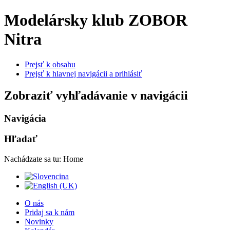
Modelársky klub ZOBOR
Nitra
Prejsť k obsahu
Prejsť k hlavnej navigácii a prihlásiť
Zobraziť vyhľadávanie v navigácii
Navigácia
Hľadať
Nachádzate sa tu:
Home
O nás
Pridaj sa k nám
Novinky