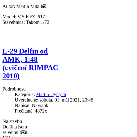
Autor: Martin Mikuláš
Model: V.S.KFZ. 617
Stavebnica: Takom 1/72
L-29 Delfín od
AMK, 1:48
(cvičení RIMPAC
2010)
Podrobnosti
Kategória:
Martin Dytrych
Uverejnené: sobota, 01. máj 2021, 20:45
Napísal: Naviatik
Prečítané: 4872x
Na stavbu
Delfína jsem
se velmi těšil.