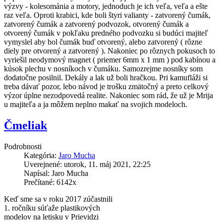
výzvy - kolesománia a motory, jednoduch je ich veľa, veľa a ešte
raz veľa. Oproti krabici, kde boli štyri valianty - zatvorený čumák,
zatvorený čumák a zatvorený podvozok, otvorený čumák a
otvorený čumák v pokľaku predného podvozku si budúci majiteľ
vymyslel aby bol čumák buď otvorený, alebo zatvorený ( rôzne
diely pre otvorený a zatvorený ). Nakoniec po rôznych pokusoch to
vyriešil neodymový magnet ( priemer 6mm x 1 mm ) pod kabínou a
kúsok plechu v nosníkoch v čumáku. Samozrejme nosníky som
dodatočne posilnil. Dekály a lak už boli hračkou. Pri kamufláži si
treba dávať pozor, lebo návod je trošku zmätočný a preto celkový
výzor úplne nezodpovedá realite. Nakoniec som rád, že už je Mrija
u majiteľa a ja môžem neplno makať na svojich modeloch.
Čmeliak
Podrobnosti
Kategória:
Jaro Mucha
Uverejnené: utorok, 11. máj 2021, 22:25
Napísal: Jaro Mucha
Prečítané: 6142x
Keď sme sa v roku 2017 zúčastnili
1. ročníku súťaže plastikových
modelov na letisku v Prievidzi