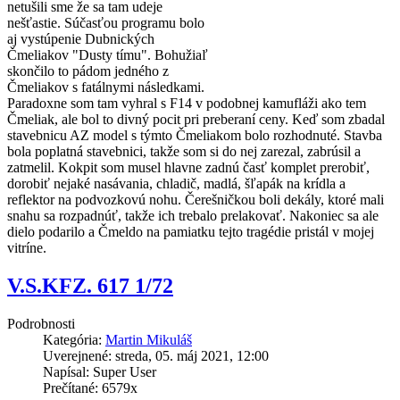
netušili sme že sa tam udeje
nešťastie. Súčasťou programu bolo
aj vystúpenie Dubnických
Čmeliakov "Dusty tímu". Bohužiaľ
skončilo to pádom jedného z
Čmeliakov s fatálnymi následkami.
Paradoxne som tam vyhral s F14 v podobnej kamufláži ako tem
Čmeliak, ale bol to divný pocit pri preberaní ceny. Keď som zbadal
stavebnicu AZ model s týmto Čmeliakom bolo rozhodnuté. Stavba
bola poplatná stavebnici, takže som si do nej zarezal, zabrúsil a
zatmelil. Kokpit som musel hlavne zadnú časť komplet prerobiť,
dorobiť nejaké nasávania, chladič, madlá, šľapák na krídla a
reflektor na podvozkovú nohu. Čerešničkou boli dekály, ktoré mali
snahu sa rozpadnúť, takže ich trebalo prelakovať. Nakoniec sa ale
dielo podarilo a Čmeldo na pamiatku tejto tragédie pristál v mojej
vitríne.
V.S.KFZ. 617 1/72
Podrobnosti
Kategória:
Martin Mikuláš
Uverejnené: streda, 05. máj 2021, 12:00
Napísal: Super User
Prečítané: 6579x