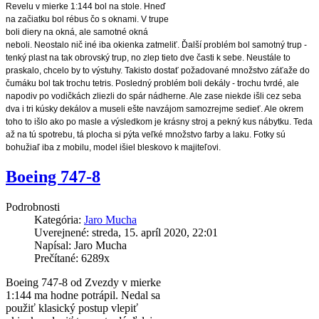
Revelu v mierke 1:144 bol na stole. Hneď 
na začiatku bol rébus čo s oknami. V trupe 
boli diery na okná, ale samotné okná 
neboli. Neostalo nič iné iba okienka zatmeliť. Ďalší problém bol samotný trup - 
tenký plast na tak obrovský trup, no zlep tieto dve časti k sebe. Neustále to 
praskalo, chcelo by to výstuhy. Takisto dostať požadované množstvo záťaže do 
čumáku bol tak trochu tetris. Posledný problém boli dekály - trochu tvrdé, ale 
napodiv po vodičkách zliezli do spár nádherne. Ale zase niekde išli cez seba 
dva i tri kúsky dekálov a museli ešte navzájom samozrejme sedieť. Ale okrem 
toho to išlo ako po masle a výsledkom je krásny stroj a pekný kus nábytku. Teda 
až na tú spotrebu, tá plocha si pýta veľké množstvo farby a laku. Fotky sú 
bohužiaľ iba z mobilu, model išiel bleskovo k majiteľovi.
Boeing 747-8
Podrobnosti
Kategória:
Jaro Mucha
Uverejnené: streda, 15. apríl 2020, 22:01
Napísal: Jaro Mucha
Prečítané: 6289x
Boeing 747-8 od Zvezdy v mierke
1:144 ma hodne potrápil. Nedal sa
použiť klasický postup vlepiť