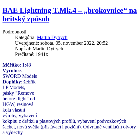
BAE Lightning T.Mk.4 – „brokovnice“ na
britský způsob
Podrobnosti
Kategória:
Martin Dytrych
Uverejnené: sobota, 05. november 2022, 20:52
Napísal: Martin Dytrych
Prečítané: 1941x
Měřítko
: 1:48
Výrobce
:
SWORD Models
Doplňky
: žebřík
LP Models,
pásky "Remove
before flight" od
HGW, resinová
kola vlastní
výroby, vybavení
kokpitu z drátků a plastových profilů, vybavení podvozkových
šachet, nová světla (přistávací i poziční). Odvrtané ventilační otvory
a výdechy