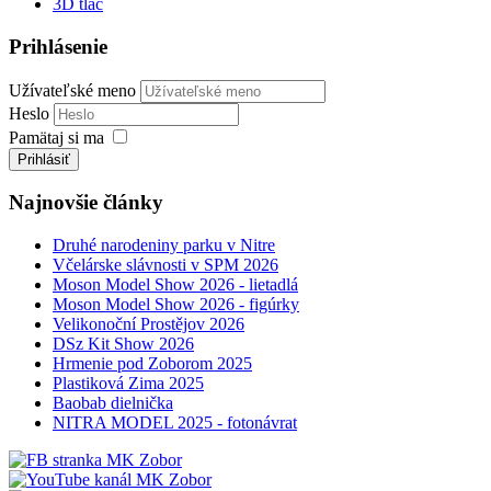
3D tlač
Prihlásenie
Užívateľské meno
Heslo
Pamätaj si ma
Prihlásiť
Najnovšie články
Druhé narodeniny parku v Nitre
Včelárske slávnosti v SPM 2026
Moson Model Show 2026 - lietadlá
Moson Model Show 2026 - figúrky
Velikonoční Prostějov 2026
DSz Kit Show 2026
Hrmenie pod Zoborom 2025
Plastiková Zima 2025
Baobab dielnička
NITRA MODEL 2025 - fotonávrat