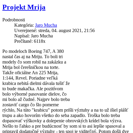
Projekt Mrija
Podrobnosti
Kategória:
Jaro Mucha
Uverejnené: streda, 04. august 2021, 21:56
Napísal: Jaro Mucha
Prečítané: 6118x
Po modeloch Boeing 747, A 380
nastal čas aj na Mriju. To boli tri
modely čo som robil na zakázku a
Mrija bol čerešničkou na torte.
Takže oficiálne An 225 Mrija,
1:144, Revel. Poriadne veľká
krabica nebitá dielmi dávala tušiť že
to bude makačka. Ale pozitívom
bolo výborné pasovanie dielov, čo
mi bolo až čudné. Najprv bolo treba
zostaviť cargo čo šlo pomerne
rýchlo, Na túto "krabicu" potom prišli výztuhy a na to už išiel plášť
trupu a ako hovorím všetko do seba zapadlo. Troška bolo treba
dopasovať výškovky a dolepenie obrovských krídel bola výzva.
Nešlo to ľahko a pre budúcnosť by som si to asi lepšie spasoval a
pripravil dodatočné výztuhy - ten spoj je viditeľný. Potom došli dve