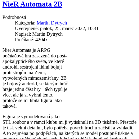
NieR Automata 2B
Podrobnosti
Kategória:
Martin Dytrych
Uverejnené: piatok, 25. marec 2022, 10:31
Napísal: Martin Dytrych
Prečítané: 4204x
Nier Automata je ARPG
počítačová hra zasazená do post-
apokalyptického světa, ve které
androidi sestrojení lidmi bojují
proti strojům na Zemi,
vytvořených mimozemšťany. 2B
je bojový android, se kterým hráč
hraje jednu část hry - těch typů je
více, ale já si vybral tento,
protože se mi líbila figura jako
taková.
Figura je vymodelovaná jako
STL soubor a v rámci klubu mi ji vytisknuli na 3D tiskárně. Přestože
je tisk velmi detailní, bylo potřeba povrch trochu začistit a vyhladit.
A to zejména po podpěrách, na kterých se model postupně tiskne a
potom na některých místech, kde byly vidět jednotlivé kroky při