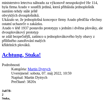
ministerstvo letectva náhradu za výkonově neuspokojivé He 114,
byla firma Arado v soutěži jediná, která přihlásila jednoplošník
namísto tehdy stále ještě
obvyklých dvouplošníků.
Ukázalo se, že jednoplošná koncepce firmy Arado předčila všechny
ostatní uchazeče o zakázku.
Arado v létě 1937 postavilo prototypy s jedním i dvěma plováky, ale
dvouplovákový prototyp
se zdál bezpečnější, zatímco u jednoplovákového byly obavy z
přílišného zanořování malých
křídelních plováků.
Achtung, Stuka!
Podrobnosti
Kategória:
Martin Dytrych
Uverejnené: sobota, 07. máj 2022, 10:59
Napísal: Martin Dytrych
Prečítané: 3820x
Ju87B-
2
Stuka,