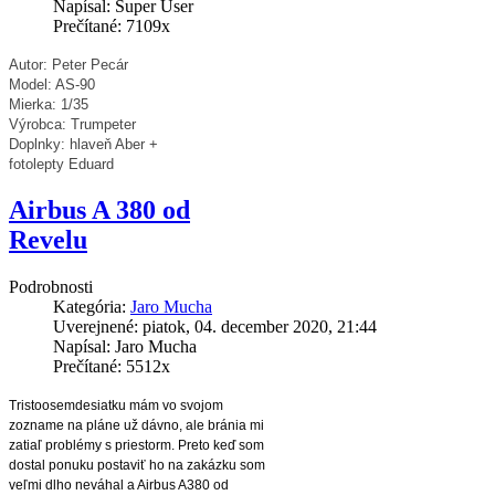
Napísal: Super User
Prečítané: 7109x
Autor: Peter Pecár
Model: AS-90
Mierka: 1/35
Výrobca: Trumpeter
Doplnky: hlaveň Aber +
fotolepty Eduard
Airbus A 380 od
Revelu
Podrobnosti
Kategória:
Jaro Mucha
Uverejnené: piatok, 04. december 2020, 21:44
Napísal: Jaro Mucha
Prečítané: 5512x
Tristoosemdesiatku mám vo svojom 
zozname na pláne už dávno, ale bránia mi 
zatiaľ problémy s priestorm. Preto keď som 
dostal ponuku postaviť ho na zakázku som 
veľmi dlho neváhal a Airbus A380 od 