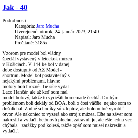
Jak - 40
Podrobnosti
Kategória:
Jaro Mucha
Uverejnené: utorok, 24. január 2023, 21:49
Napísal: Jaro Mucha
Prečítané: 3185x
Vzorom pre model bol vládny
špeciál vystavený v leteckok múzeu
v Košiciach. V 144-ke bol v danej
dobe dostupný od AZ Model -
shortrun. Model bol postaviteľný s
nejakými problémami, hlavne
motory boli hrozné. Tie síce vydal
Laco Hančár, ale až keď som mal
model hotový, takže to vyriešili homemade čechlá. Druhým
problémom boli dekály od BOA, boli o čosi väčšie, nejako som to
došolíchal. Zadné schodíky sú z leptov, ale bolo nutné vyrobiť
otvor. Ale nakoniec to vyzerá ako stroj z múzea. Ešte na záver som
nakreslil a vytlačil betónovú plochu, zatrávnil ju, ale ešte jedna vec
chýbala - zarážky pod kolesá, takže opäť som musel nakresliť a
vytlačiť.