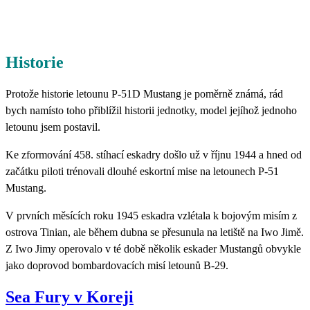
Historie
Protože historie letounu P-51D Mustang je poměrně známá, rád
bych namísto toho přiblížil historii jednotky, model jejíhož jednoho
letounu jsem postavil.
Ke zformování 458. stíhací eskadry došlo už v říjnu 1944 a hned od
začátku piloti trénovali dlouhé eskortní mise na letounech P-51
Mustang.
V prvních měsících roku 1945 eskadra vzlétala k bojovým misím z
ostrova Tinian, ale během dubna se přesunula na letiště na Iwo Jimě.
Z Iwo Jimy operovalo v té době několik eskader Mustangů obvykle
jako doprovod bombardovacích misí letounů B-29.
Sea Fury v Koreji