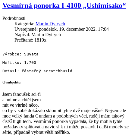
Vesmírná ponorka I-4100 „Ushimisako“
Podrobnosti
Kategória:
Martin Dytrych
Uverejnené: pondelok, 19. december 2022, 17:04
Napísal: Martin Dytrych
Prečítané: 1819x
O subjektu
Jsem fanoušek sci-fi
a anime a chtěl jsem
mít
ve vitríně něco,
co by v sobě dokázalo skloubit tyhle dvě moje vášně. Nejsem ale
moc velký fanda Gun
dam a podobných věcí, raději mám takový
čistší high-tech. Vesmírná ponorka vypadala, že by mohla tyhle
požadavky splňovat a navíc si k ní můžu postavit i další modely ze
série, případně vybrat větší měřítko.