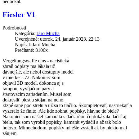
nedočkal.
Fiesler V1
Podrobnosti
Kategória:
Jaro Mucha
Uverejnené: utorok, 24. január 2023, 22:13
Napísal: Jaro Mucha
Prečítané: 3106x
Vergeltungswaffe eins - nacistická
zbraň odplaty ma lákala už
dávnejšie, ale nebol dostupný model
v mierke 1:72. Nakoniec som
objavil 3D model, dokonca aj s
rampou, vyvíjačom pary a
štartovacím zariadením. Musel som
dokresliť piest a stojan na neho,
klzné sane pod strelu a už sa to tlačilo. Skompletovať, nastriekať a
vyzeralo že finito. Ale kde zobrať popisky, hlavne tie biele?
Nakoniec som našiel kamaráta s tlačiarňou čo dokázala tlačiť aj
bielu, tak som vyrobil popisky, kamarát vytlačil a až tak bolo
hotovo. Mimochodom, popisky mi ešte vystali ak by niekto mal
záujem.