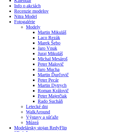
Kalendár
Info o akciách
Recenzie modelov
Nitra Model
Fotogalérie
Modely
Martin Mikuláš
Laco Rezák
Marek Šebo
Jaro Vnuk
Juraj Mikuláš
Michal Mesároš
Peter Malovič
Jaro Mucha
Martin Ďurčovič
Peter Pecár
Martin Dytrych
Roman Královič
Peter Majerčiak
Rado Sucháň
Letecké dni
WalkAround
Výstavy a súťaže
Múzeá
Modelársky stojan RedyFlip