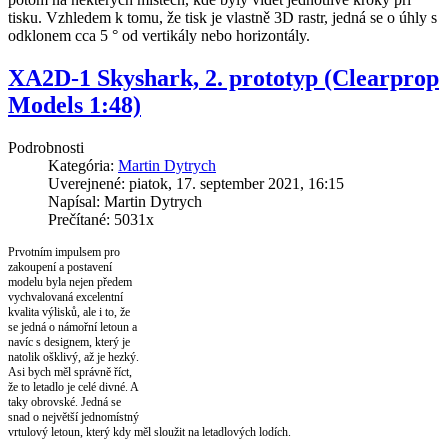
tisku. Vzhledem k tomu, že tisk je vlastně 3D rastr, jedná se o úhly s
odklonem cca 5 ° od vertikály nebo horizontály.
XA2D-1 Skyshark, 2. prototyp (Clearprop
Models 1:48)
Podrobnosti
Kategória:
Martin Dytrych
Uverejnené: piatok, 17. september 2021, 16:15
Napísal: Martin Dytrych
Prečítané: 5031x
Prvotním impulsem pro
zakoupení a postavení
modelu byla nejen předem
vychvalovaná excelentní
kvalita výlisků, ale i to, že
se jedná o námořní letoun a
navíc s designem, který je
natolik ošklivý, až je hezký.
Asi bych měl správně říct,
že to letadlo je celé divné. A
taky obrovské. Jedná se
snad o největší jednomístný
vrtulový letoun, který kdy měl sloužit na letadlových lodích.