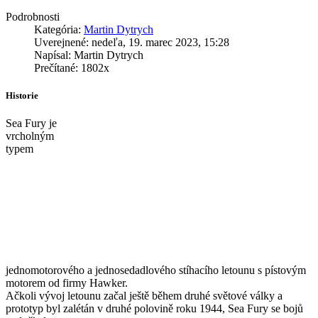
Podrobnosti
Kategória:
Martin Dytrych
Uverejnené: nedeľa, 19. marec 2023, 15:28
Napísal: Martin Dytrych
Prečítané: 1802x
Historie
Sea Fury je
vrcholným
typem
jednomotorového a jednosedadlového stíhacího letounu s pístovým
motorem od firmy Hawker.
Ačkoli vývoj letounu začal ještě během druhé světové války a
prototyp byl zalétán v druhé polovině roku 1944, Sea Fury se bojů