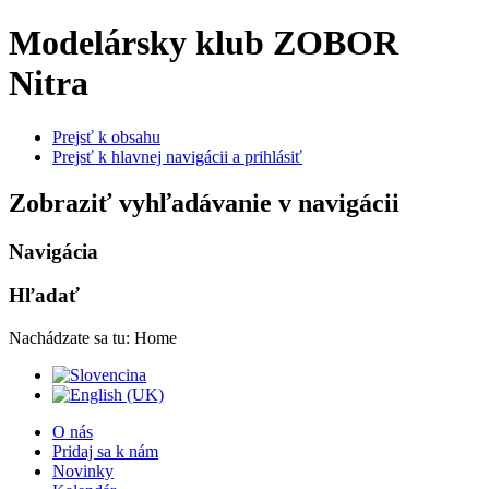
Modelársky klub ZOBOR
Nitra
Prejsť k obsahu
Prejsť k hlavnej navigácii a prihlásiť
Zobraziť vyhľadávanie v navigácii
Navigácia
Hľadať
Nachádzate sa tu:
Home
O nás
Pridaj sa k nám
Novinky