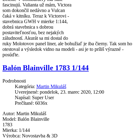
fascinujú. Valianta už mám, Victora
som dokončil nedávno a Vulcan
čaká v kitníku. Teraz k Victorovi -
stavebnica GWH v mierke 1:144,
dobrá stavebnica s dobrou
postaviteľnosťou, bez nejakých
záludností. Akurát sa mi dostal do
ruky Molotovov panel liner, ale bohužiaľ je iba čierny. Tak som ho
otestoval a výsledok vidno na modeli - asi je to príliš výrazné -
posúďte.
Balón Blainville 1783 1/144
Podrobnosti
Kategória:
Martin Mikuláš
Uverejnené: pondelok, 23. marec 2020, 12:00
Napísal: Super User
Prečítané: 6036x
Autor: Martin Mikuláš
Model: Balón Blainville
1783
Mierka: 1/144
Výrobca: Novostavba & 3D