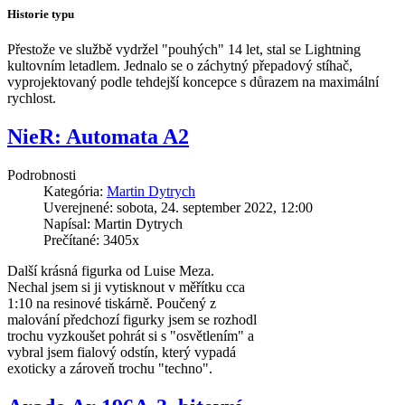
Historie typu
Přestože ve službě vydržel "pouhých" 14 let, stal se Lightning
kultovním letadlem.
Jednalo se o záchytný přepadový stíhač,
vyprojektovaný podle tehdejší koncepce s důrazem na maximální
rychlost.
NieR: Automata A2
Podrobnosti
Kategória:
Martin Dytrych
Uverejnené: sobota, 24. september 2022, 12:00
Napísal: Martin Dytrych
Prečítané: 3405x
Další krásná figurka od Luise Meza.
Nechal jsem si ji vytisknout v měřítku cca
1:10 na resinové tiskárně. Poučený z
malování předchozí figurky jsem se rozhodl
trochu vyzkoušet pohrát si s "osvětlením" a
vybral jsem fialový odstín, který vypadá
exoticky a zároveň trochu "techno".