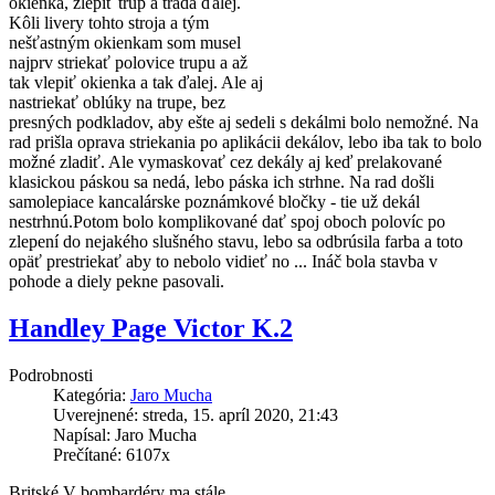
okienka, zlepiť trup a tradá ďalej.
Kôli livery tohto stroja a tým
nešťastným okienkam som musel
najprv striekať polovice trupu a až
tak vlepiť okienka a tak ďalej. Ale aj
nastriekať oblúky na trupe, bez
presných podkladov, aby ešte aj sedeli s dekálmi bolo nemožné. Na
rad prišla oprava striekania po aplikácii dekálov, lebo iba tak to bolo
možné zladiť. Ale vymaskovať cez dekály aj keď prelakované
klasickou páskou sa nedá, lebo páska ich strhne. Na rad došli
samolepiace kancalárske poznámkové bločky - tie už dekál
nestrhnú.Potom bolo komplikované dať spoj oboch polovíc po
zlepení do nejakého slušného stavu, lebo sa odbrúsila farba a toto
opäť prestriekať aby to nebolo vidieť no ... Ináč bola stavba v
pohode a diely pekne pasovali.
Handley Page Victor K.2
Podrobnosti
Kategória:
Jaro Mucha
Uverejnené: streda, 15. apríl 2020, 21:43
Napísal: Jaro Mucha
Prečítané: 6107x
Britské V bombardéry ma stále