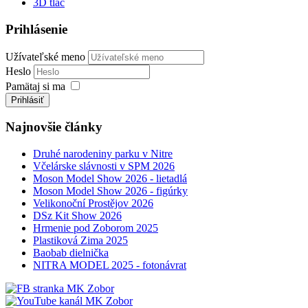
3D tlač
Prihlásenie
Užívateľské meno
Heslo
Pamätaj si ma
Prihlásiť
Najnovšie články
Druhé narodeniny parku v Nitre
Včelárske slávnosti v SPM 2026
Moson Model Show 2026 - lietadlá
Moson Model Show 2026 - figúrky
Velikonoční Prostějov 2026
DSz Kit Show 2026
Hrmenie pod Zoborom 2025
Plastiková Zima 2025
Baobab dielnička
NITRA MODEL 2025 - fotonávrat