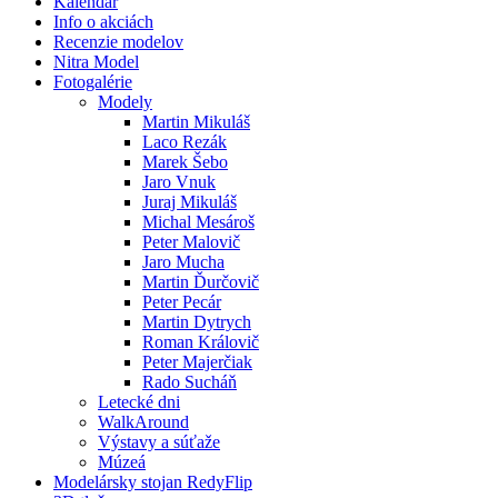
Kalendár
Info o akciách
Recenzie modelov
Nitra Model
Fotogalérie
Modely
Martin Mikuláš
Laco Rezák
Marek Šebo
Jaro Vnuk
Juraj Mikuláš
Michal Mesároš
Peter Malovič
Jaro Mucha
Martin Ďurčovič
Peter Pecár
Martin Dytrych
Roman Královič
Peter Majerčiak
Rado Sucháň
Letecké dni
WalkAround
Výstavy a súťaže
Múzeá
Modelársky stojan RedyFlip