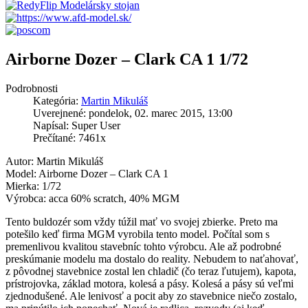
Airborne Dozer – Clark CA 1 1/72
Podrobnosti
Kategória:
Martin Mikuláš
Uverejnené: pondelok, 02. marec 2015, 13:00
Napísal: Super User
Prečítané: 7461x
Autor: Martin Mikuláš
Model: Airborne Dozer – Clark CA 1
Mierka: 1/72
Výrobca: acca 60% scratch, 40% MGM
Tento buldozér som vždy túžil mať vo svojej zbierke. Preto ma
potešilo keď firma MGM vyrobila tento model. Počítal som s
premenlivou kvalitou stavebníc tohto výrobcu. Ale až podrobné
preskúmanie modelu ma dostalo do reality. Nebudem to naťahovať,
z pôvodnej stavebnice zostal len chladič (čo teraz ľutujem), kapota,
prístrojovka, základ motora, kolesá a pásy. Kolesá a pásy sú veľmi
zjednodušené. Ale lenivosť a pocit aby zo stavebnice niečo zostalo,