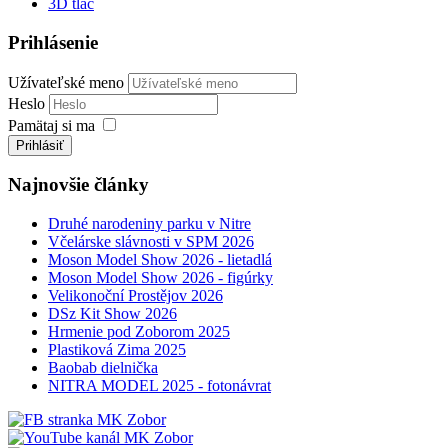
3D tlač
Prihlásenie
Užívateľské meno
Heslo
Pamätaj si ma
Prihlásiť
Najnovšie články
Druhé narodeniny parku v Nitre
Včelárske slávnosti v SPM 2026
Moson Model Show 2026 - lietadlá
Moson Model Show 2026 - figúrky
Velikonoční Prostějov 2026
DSz Kit Show 2026
Hrmenie pod Zoborom 2025
Plastiková Zima 2025
Baobab dielnička
NITRA MODEL 2025 - fotonávrat