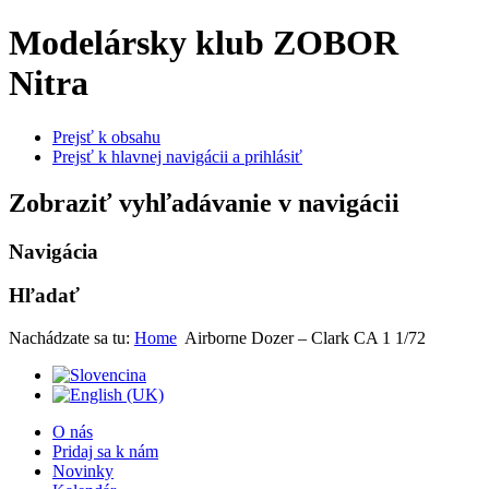
Modelársky klub ZOBOR
Nitra
Prejsť k obsahu
Prejsť k hlavnej navigácii a prihlásiť
Zobraziť vyhľadávanie v navigácii
Navigácia
Hľadať
Nachádzate sa tu:
Home
Airborne Dozer – Clark CA 1 1/72
O nás
Pridaj sa k nám
Novinky