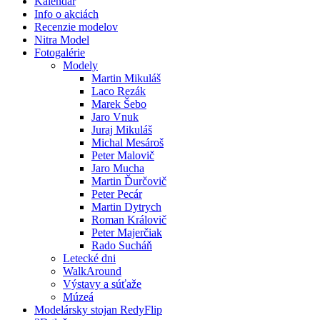
Kalendár
Info o akciách
Recenzie modelov
Nitra Model
Fotogalérie
Modely
Martin Mikuláš
Laco Rezák
Marek Šebo
Jaro Vnuk
Juraj Mikuláš
Michal Mesároš
Peter Malovič
Jaro Mucha
Martin Ďurčovič
Peter Pecár
Martin Dytrych
Roman Královič
Peter Majerčiak
Rado Sucháň
Letecké dni
WalkAround
Výstavy a súťaže
Múzeá
Modelársky stojan RedyFlip