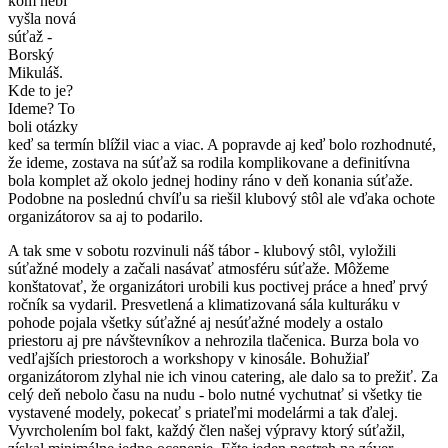
kom nebi
vyšla nová
súťaž -
Borský
Mikuláš.
Kde to je?
Ideme? To
boli otázky
keď sa termín blížil viac a viac. A popravde aj keď bolo rozhodnuté,
že ideme, zostava na súťaž sa rodila komplikovane a definitívna
bola komplet až okolo jednej hodiny ráno v deň konania súťaže.
Podobne na poslednú chvíľu sa riešil klubový stôl ale vďaka ochote
organizátorov sa aj to podarilo.
A tak sme v sobotu rozvinuli náš tábor - klubový stôl, vyložili
súťažné modely a začali nasávať atmosféru súťaže. Môžeme
konštatovať, že organizátori urobili kus poctivej práce a hneď prvý
ročník sa vydaril. Presvetlená a klimatizovaná sála kulturáku v
pohode pojala všetky súťažné aj nesúťažné modely a ostalo
priestoru aj pre návštevníkov a nehrozila tlačenica. Burza bola vo
vedľajších priestoroch a workshopy v kinosále. Bohužiaľ
organizátorom zlyhal nie ich vinou catering, ale dalo sa to prežiť. Za
celý deň nebolo času na nudu - bolo nutné vychutnať si všetky tie
vystavené modely, pokecať s priateľmi modelármi a tak ďalej.
Vyvrcholením bol fakt, každý člen našej výpravy ktorý súťažil,