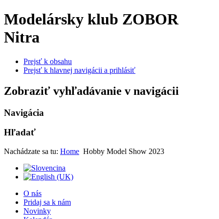
Modelársky klub ZOBOR
Nitra
Prejsť k obsahu
Prejsť k hlavnej navigácii a prihlásiť
Zobraziť vyhľadávanie v navigácii
Navigácia
Hľadať
Nachádzate sa tu:
Home
Hobby Model Show 2023
O nás
Pridaj sa k nám
Novinky