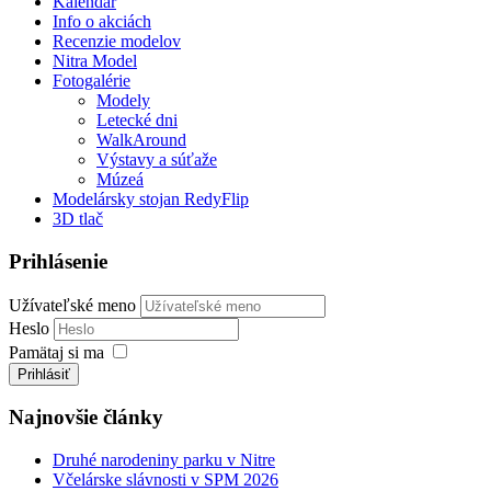
Kalendár
Info o akciách
Recenzie modelov
Nitra Model
Fotogalérie
Modely
Letecké dni
WalkAround
Výstavy a súťaže
Múzeá
Modelársky stojan RedyFlip
3D tlač
Prihlásenie
Užívateľské meno
Heslo
Pamätaj si ma
Prihlásiť
Najnovšie články
Druhé narodeniny parku v Nitre
Včelárske slávnosti v SPM 2026