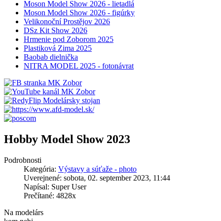
Moson Model Show 2026 - lietadlá
Moson Model Show 2026 - figúrky
Velikonoční Prostějov 2026
DSz Kit Show 2026
Hrmenie pod Zoborom 2025
Plastiková Zima 2025
Baobab dielnička
NITRA MODEL 2025 - fotonávrat
Hobby Model Show 2023
Podrobnosti
Kategória:
Výstavy a súťaže - photo
Uverejnené: sobota, 02. september 2023, 11:44
Napísal: Super User
Prečítané: 4828x
Na modelárs