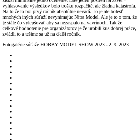
získal minimálne jedno ocenenie. Ešte jeden postreh na záver -
vyhlasovanie výsledkov bolo trošku rozpačité, ale žiadna katastrofa.
Na to že to bol prvý ročník absolútne nevadí. To je ale bolesť
mnohých iných súťaží nevynímajúc Nitra Model. Ale je to o tom, že
je stále čo vylepšovať aby sa nezaspalo na vavrínoch. Tak že
celkové hodnotenie pre organizátorov je že urobili kus dobrej práce,
zvládli to a tešíme sa už na ďalší ročník.
Fotogalérie súťaže HOBBY MODEL SHOW 2023 - 2. 9. 2023