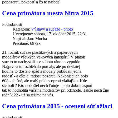
popozerať, pokecať a čo to nafotiť.
Cena primátora mesta Nitra 2015
Podrobnosti
Kategória:
Výstavy a súťaže - photo
Uverejnené: sobota, 17. október 2015, 22:31
Napísal: Jaro Mucha
Prečítané: 6872x
21. ročník súťaže plastikových a papierových
modelárov všetkých vekových kategórií. V piatok
sme to to nachystali a v sobotu ráno to vypuklo.
Najprv sa to rozbiehalo pomaly, ale po deviatej
hodine to dostalo spád a modely pribúdali jedna
radosť - a ešte aj radosť pozerať. Nakoniec ich bolo
608 - slušné, ale malý pokles oproti vlaňajšku. Kde
ste boli ? Kto nedošiel nech ľutuje - bolo dobre, aspoň
tak to hodnotila väčšina modelárov pri odchode. Takže nech žije
ročník 22 - už sa tešíme na vás.
Cena primátora 2015 - ocenení súťažiaci
Podrobnosti