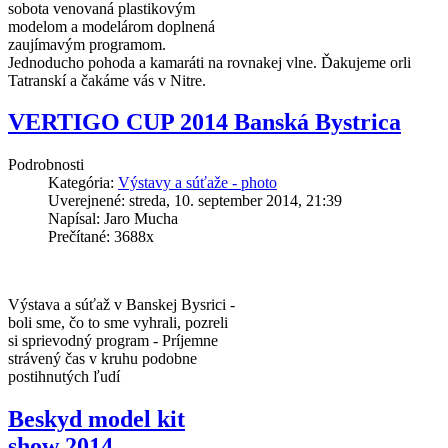
sobota venovaná plastikovým
modelom a modelárom doplnená
zaujímavým programom.
Jednoducho pohoda a kamaráti na rovnakej vlne. Ďakujeme orli
Tatranskí a čakáme vás v Nitre.
VERTIGO CUP 2014 Banská Bystrica
Podrobnosti
Kategória:
Výstavy a súťaže - photo
Uverejnené: streda, 10. september 2014, 21:39
Napísal: Jaro Mucha
Prečítané: 3688x
Výstava a súťaž v Banskej Bysrici -
boli sme, čo to sme vyhrali, pozreli
si sprievodný program - Príjemne
strávený čas v kruhu podobne
postihnutých ľudí
Beskyd model kit
show 2014