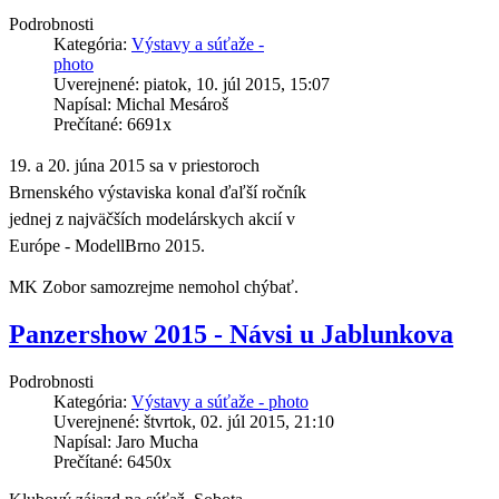
Podrobnosti
Kategória:
Výstavy a súťaže -
photo
Uverejnené: piatok, 10. júl 2015, 15:07
Napísal: Michal Mesároš
Prečítané: 6691x
19. a 20. júna 2015 sa v priestoroch
Brnenského výstaviska konal ďaľší ročník
j
ednej z najväčších modelárskych akcií v
Európe - ModellBrno 2015.
MK Zobor samozrejme nemohol chýbať.
Panzershow 2015 - Návsi u Jablunkova
Podrobnosti
Kategória:
Výstavy a súťaže - photo
Uverejnené: štvrtok, 02. júl 2015, 21:10
Napísal: Jaro Mucha
Prečítané: 6450x