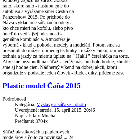
Klubový zájazd na súťaž. Sobota
ráno, skoré ráno - nastupujeme do
autobusu a vyrážame smer Česko na
Panzershow 2015. Po príchode do
Návsi vykladáme súťažné modely a
kto chce mieri na kofolu, alebo pivo
hneď do vedľajšej miestnosti -
geniálna kombinácia. Atmosféra je
výborná - kľud a pohoda, modely a modelári. Potom sme sa
presunuli do múzea obrnenej techniky - ukážky tanku, obrnená
technia a jazdy za miernu úplatu na " Hakli " čerešnička na torte.
Aby sme nezabudli na súťaž - keďže nás tam bolo hodne, zhrabli
sme aj hodne cien. Nádherný víkend na dobrej akcii, ktorú
organizuje v podstate jeden človek - Radek díky, prídeme zase
Plastic model Čaňa 2015
Podrobnosti
Kategória:
Výstavy a súťaže - photo
Uverejnené: streda, 15. apríl 2015, 20:46
Napísal: Jaro Mucha
Prečítané: 3704x
Súťaž plastikových a papierových
modelárov a čo to za novinkaá ... 24