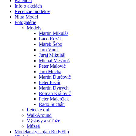
Kalendár
Info o akciách
Recenzie modelov
Nitra Model
Fotogalérie
Modely
Martin Mikuláš
Laco Rezák
Marek Šebo
Jaro Vnuk
Juraj Mikuláš
Michal Mesároš
Peter Malovič
Jaro Mucha
Martin Ďurčovič
Peter Pecár
Martin Dytrych
Roman Královič
Peter Majerčiak
Rado Sucháň
Letecké dni
WalkAround
Výstavy a súťaže
Múzeá
Modelársky stojan RedyFlip