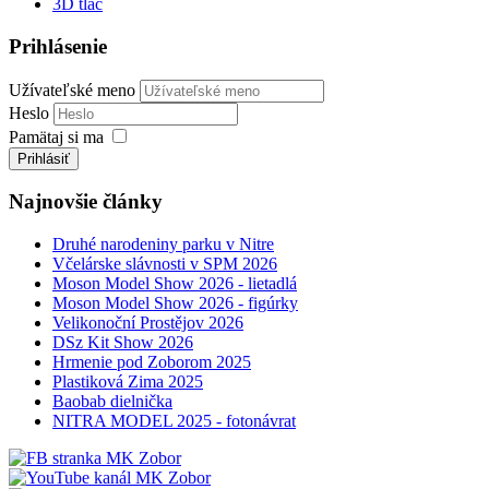
3D tlač
Prihlásenie
Užívateľské meno
Heslo
Pamätaj si ma
Prihlásiť
Najnovšie články
Druhé narodeniny parku v Nitre
Včelárske slávnosti v SPM 2026
Moson Model Show 2026 - lietadlá
Moson Model Show 2026 - figúrky
Velikonoční Prostějov 2026
DSz Kit Show 2026
Hrmenie pod Zoborom 2025
Plastiková Zima 2025
Baobab dielnička
NITRA MODEL 2025 - fotonávrat