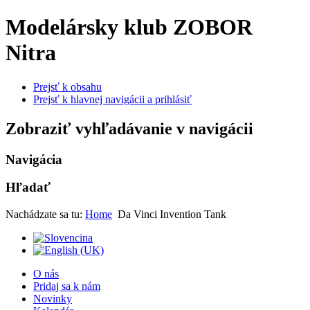
Modelársky klub ZOBOR
Nitra
Prejsť k obsahu
Prejsť k hlavnej navigácii a prihlásiť
Zobraziť vyhľadávanie v navigácii
Navigácia
Hľadať
Nachádzate sa tu:
Home
Da Vinci Invention Tank
O nás
Pridaj sa k nám
Novinky