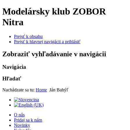
Modelársky klub ZOBOR
Nitra
Prejsť k obsahu
Prejsť k hlavnej navigácii a prihlásiť
Zobraziť vyhľadávanie v navigácii
Navigácia
Hľadať
Nachádzate sa tu:
Home
Ján Bahýľ
O nás
Pridaj sa k nám
Novinky