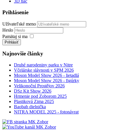
3D tlač
Prihlásenie
Užívateľské meno
Heslo
Pamätaj si ma
Prihlásiť
Najnovšie články
Druhé narodeniny parku v Nitre
Včelárske slávnosti v SPM 2026
Moson Model Show 2026 - lietadlá
Moson Model Show 2026 - figúrky
Velikonoční Prostějov 2026
DSz Kit Show 2026
Hrmenie pod Zoborom 2025
Plastiková Zima 2025
Baobab dielnička
NITRA MODEL 2025 - fotonávrat