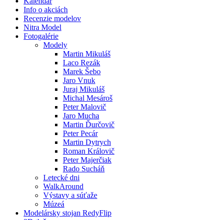
Kalendár
Info o akciách
Recenzie modelov
Nitra Model
Fotogalérie
Modely
Martin Mikuláš
Laco Rezák
Marek Šebo
Jaro Vnuk
Juraj Mikuláš
Michal Mesároš
Peter Malovič
Jaro Mucha
Martin Ďurčovič
Peter Pecár
Martin Dytrych
Roman Královič
Peter Majerčiak
Rado Sucháň
Letecké dni
WalkAround
Výstavy a súťaže
Múzeá
Modelársky stojan RedyFlip