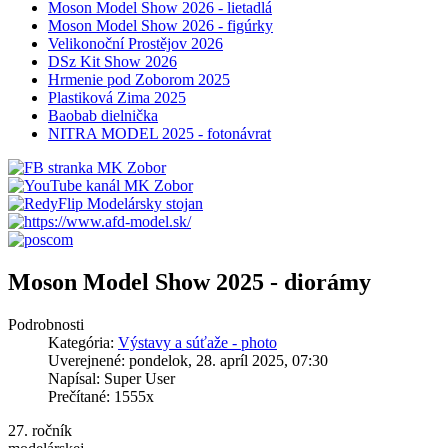
Moson Model Show 2026 - lietadlá
Moson Model Show 2026 - figúrky
Velikonoční Prostějov 2026
DSz Kit Show 2026
Hrmenie pod Zoborom 2025
Plastiková Zima 2025
Baobab dielnička
NITRA MODEL 2025 - fotonávrat
Moson Model Show 2025 - diorámy
Podrobnosti
Kategória:
Výstavy a súťaže - photo
Uverejnené: pondelok, 28. apríl 2025, 07:30
Napísal: Super User
Prečítané: 1555x
27. ročník