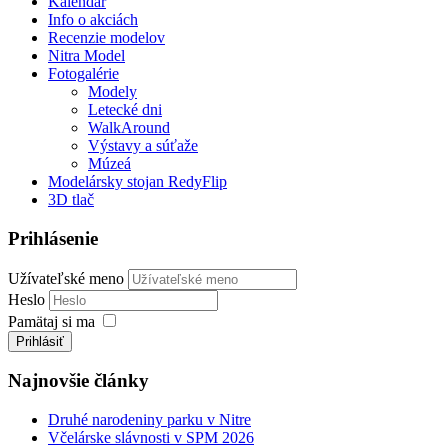
Kalendár
Info o akciách
Recenzie modelov
Nitra Model
Fotogalérie
Modely
Letecké dni
WalkAround
Výstavy a súťaže
Múzeá
Modelársky stojan RedyFlip
3D tlač
Prihlásenie
Užívateľské meno
Heslo
Pamätaj si ma
Prihlásiť
Najnovšie články
Druhé narodeniny parku v Nitre
Včelárske slávnosti v SPM 2026