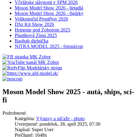
Včelárske slávnosti v SPM 2026
Moson Model Show 2026 - lietadlá
Moson Model Show 2026 - figúrky
Velikonoční Prostějov 2026
DSz Kit Show 2026
Hrmenie pod Zoborom 2025
Plastiková Zima 2025
Baobab dielnička
NITRA MODEL 2025 - fotonávrat
Moson Model Show 2025 - autá, ships, sci-
fi
Podrobnosti
Kategória:
Výstavy a súťaže - photo
Uverejnené: pondelok, 28. apríl 2025, 07:30
Napísal: Super User
Prečítané: 1648x