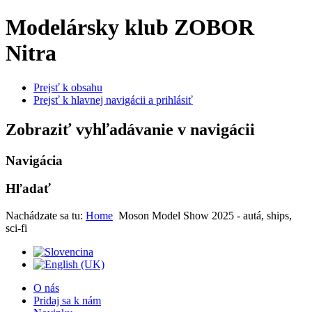
Modelársky klub ZOBOR
Nitra
Prejsť k obsahu
Prejsť k hlavnej navigácii a prihlásiť
Zobraziť vyhľadávanie v navigácii
Navigácia
Hľadať
Nachádzate sa tu:
Home
Moson Model Show 2025 - autá, ships,
sci-fi
O nás
Pridaj sa k nám