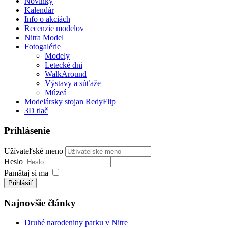
Novinky
Kalendár
Info o akciách
Recenzie modelov
Nitra Model
Fotogalérie
Modely
Letecké dni
WalkAround
Výstavy a súťaže
Múzeá
Modelársky stojan RedyFlip
3D tlač
Prihlásenie
Užívateľské meno
Heslo
Pamätaj si ma
Prihlásiť
Najnovšie články
Druhé narodeniny parku v Nitre